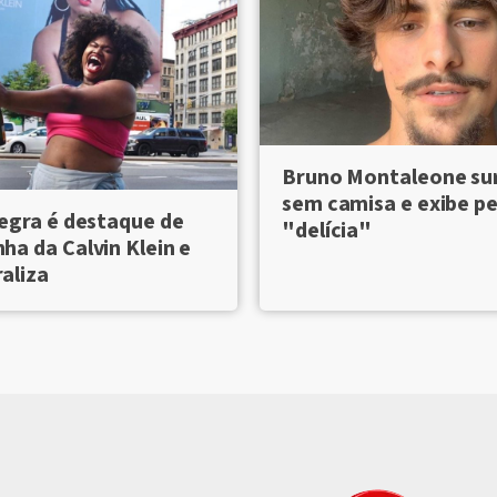
Bruno Montaleone su
sem camisa e exibe pe
egra é destaque de
"delícia"
a da Calvin Klein e
raliza