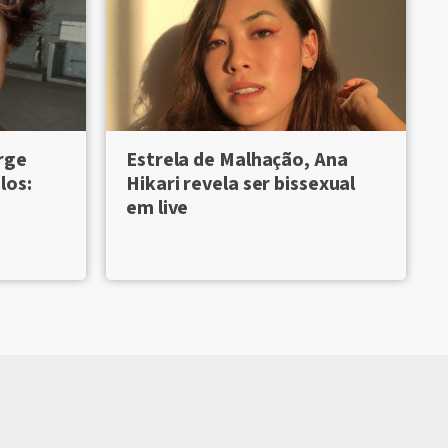
rge
Estrela de Malhação, Ana
los:
Hikari revela ser bissexual
em live