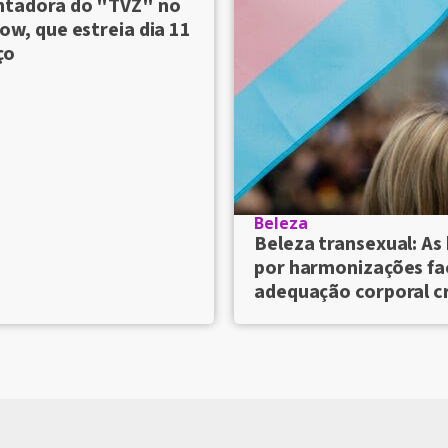
ntadora do "TVZ" no
ow, que estreia dia 11
ço
Beleza
Beleza transexual: As
por harmonizações fac
adequação corporal 