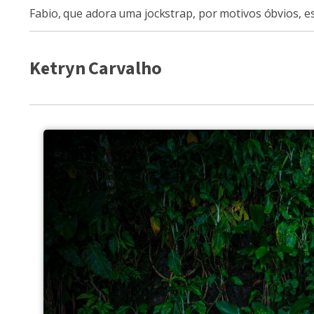
Fabio, que adora uma jockstrap, por motivos óbvios, 
Ketryn Carvalho