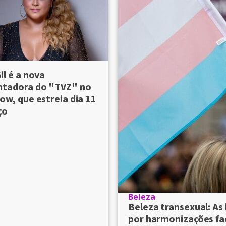
il é a nova
ntadora do "TVZ" no
ow, que estreia dia 11
ço
Beleza
Beleza transexual: As
por harmonizações fac