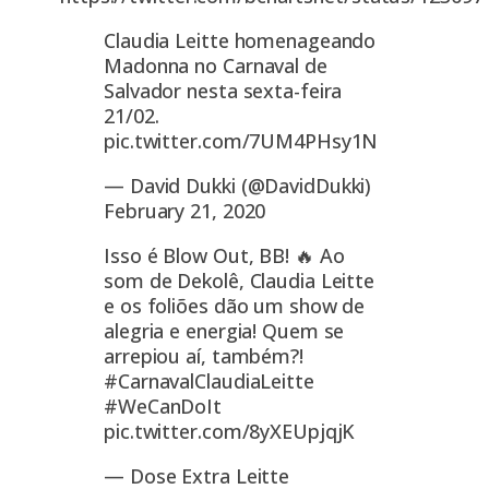
Claudia Leitte homenageando
Madonna no Carnaval de
Salvador nesta sexta-feira
21/02.
pic.twitter.com/7UM4PHsy1N
— David Dukki (@DavidDukki)
February 21, 2020
Isso é Blow Out, BB! 🔥 Ao
som de Dekolê, Claudia Leitte
e os foliões dão um show de
alegria e energia! Quem se
arrepiou aí, também?!
#CarnavalClaudiaLeitte
#WeCanDoIt
pic.twitter.com/8yXEUpjqjK
— Dose Extra Leitte