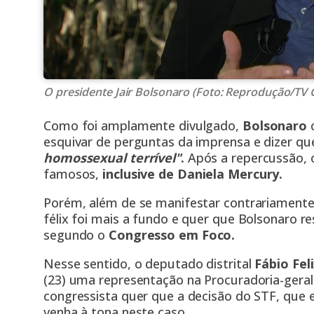
O presidente Jair Bolsonaro (Foto: Reprodução/TV 
Como foi amplamente divulgado,
Bolsonaro
c
esquivar de perguntas da imprensa e dizer qu
homossexual terrível"
.
Após a repercussão, o
famosos,
inclusive de Daniela Mercury.
Porém, além de se manifestar contrariamente
félix foi mais a fundo e quer que Bolsonaro re
segundo o
Congresso em Foco.
Nesse sentido, o deputado distrital
Fábio Fel
(23) uma representação na Procuradoria-geral 
congressista quer que a decisão do STF, que 
venha à tona neste caso.