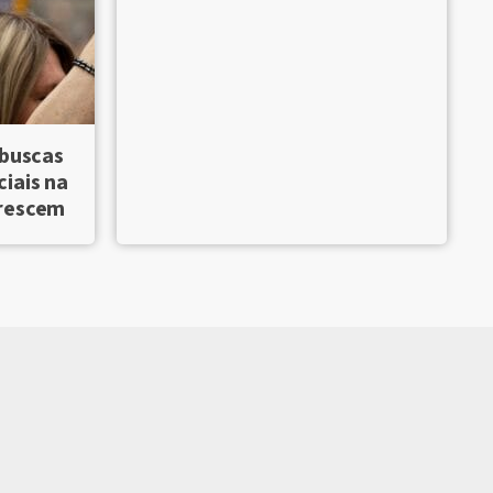
 buscas
iais na
crescem