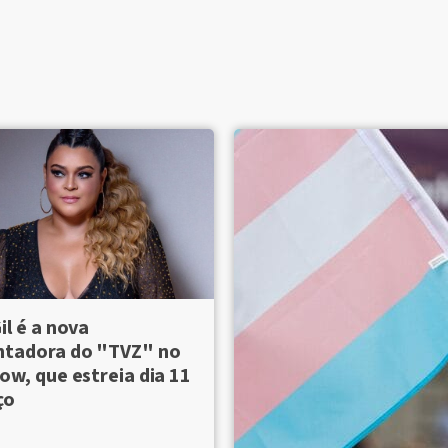
il é a nova
ntadora do "TVZ" no
ow, que estreia dia 11
ço