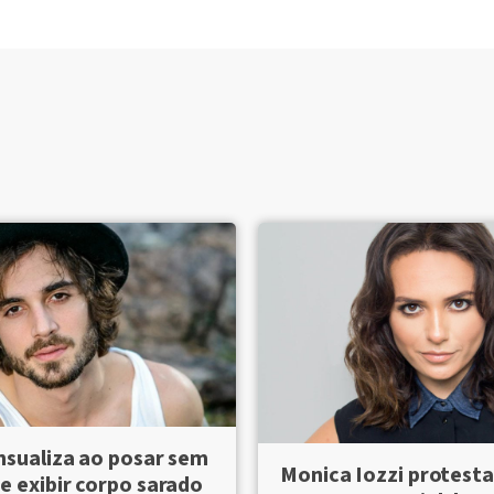
nsualiza ao posar sem
Monica Iozzi protesta
e exibir corpo sarado