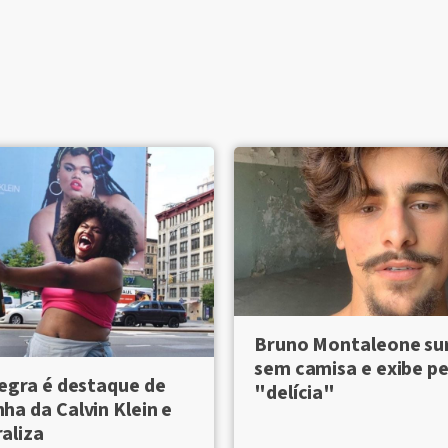
Bruno Montaleone su
sem camisa e exibe pe
egra é destaque de
"delícia"
a da Calvin Klein e
raliza