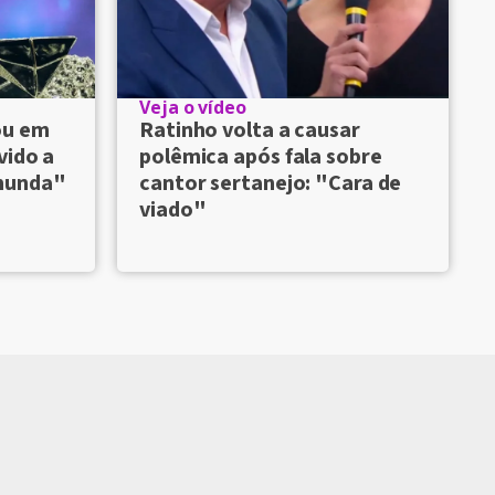
Veja o vídeo
ou em
Ratinho volta a causar
vido a
polêmica após fala sobre
munda"
cantor sertanejo: "Cara de
viado"