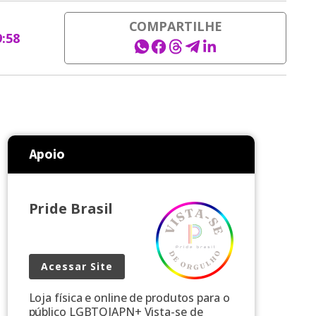
COMPARTILHE
9:58
Apoio
Pride Brasil
Acessar Site
Loja física e online de produtos para o
público LGBTQIAPN+ Vista-se de