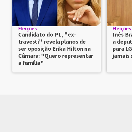
Eleições
Eleições
Candidato do PL, "ex-
Inês Br
travesti" revela planos de
a deput
ser oposição Erika Hilton na
para LG
Câmara: "Quero representar
jamais 
a família"