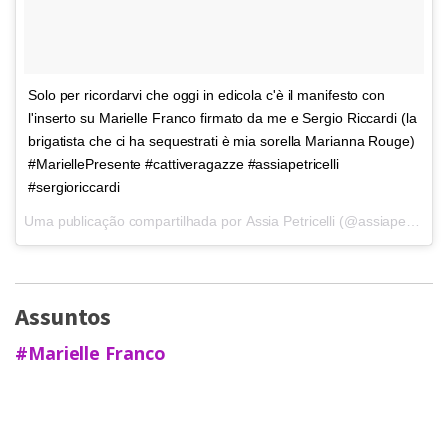
Solo per ricordarvi che oggi in edicola c'è il manifesto con
l'inserto su Marielle Franco firmato da me e Sergio Riccardi (la
brigatista che ci ha sequestrati è mia sorella Marianna Rouge)
#MariellePresente #cattiveragazze #assiapetricelli
#sergioriccardi
Uma publicação compartilhada por
Assia Petricelli
(@assiapetricelli) em
Assuntos
#Marielle Franco