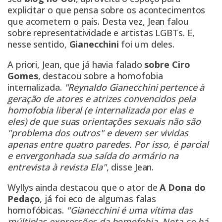
explicitar o que pensa sobre os acontecimentos
que acometem o país. Desta vez, Jean falou
sobre representatividade e artistas LGBTs. E,
nesse sentido,
Gianecchini
foi um deles.
A priori, Jean, que já havia falado
sobre Ciro
Gomes
, destacou sobre a homofobia
internalizada.
"Reynaldo Gianecchini pertence à
geração de atores e atrizes convencidos pela
homofobia liberal (e internalizada por elas e
eles) de que suas orientações sexuais não são
"problema dos outros" e devem ser vividas
apenas entre quatro paredes. Por isso, é parcial
e envergonhada sua saída do armário na
entrevista à revista Ela"
, disse Jean.
Wyllys ainda destacou que o ator de
A Dona do
Pedaço
, já foi eco de algumas falas
homofóbicas.
"Gianecchini é uma vítima das
múltiplas expressões da homofobia. Nota-se há