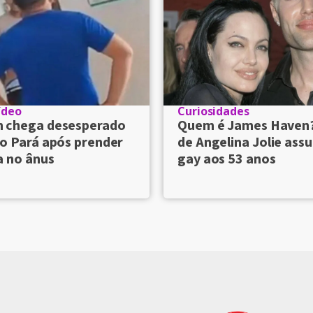
ídeo
Curiosidades
chega desesperado
Quem é James Haven
o Pará após prender
de Angelina Jolie ass
a no ânus
gay aos 53 anos