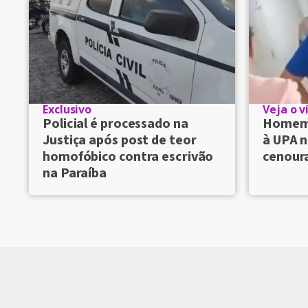
Exclusivo
Veja o v
Policial é processado na
Homem 
Justiça após post de teor
à UPA n
homofóbico contra escrivão
cenour
na Paraíba