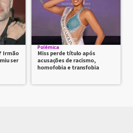
Polêmica
? Irmão
Miss perde título após
umiu ser
acusações de racismo,
homofobia e transfobia