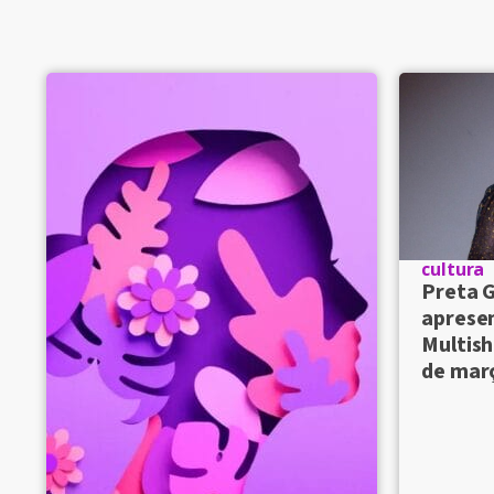
cultura
Preta G
aprese
Multish
de mar