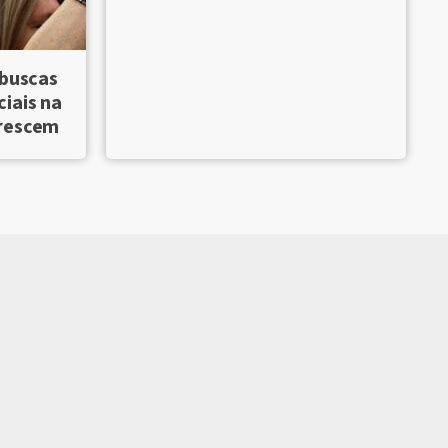
 buscas
iais na
crescem