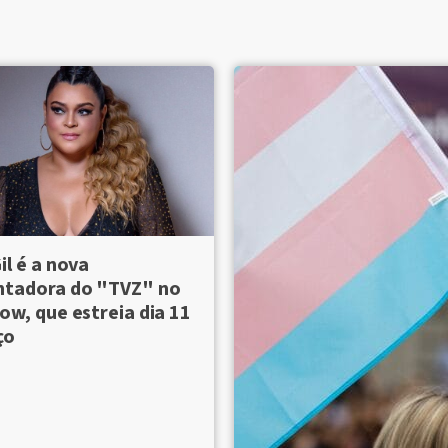
il é a nova
ntadora do "TVZ" no
ow, que estreia dia 11
ço