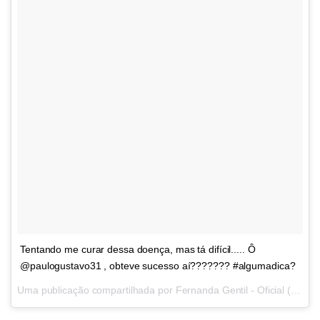
Tentando me curar dessa doença, mas tá difícil..... Ô
@paulogustavo31 , obteve sucesso aí??????? #algumadica?
Uma publicação compartilhada por Fernanda Gentil - Oficial (@gentilfernanda) em