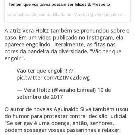
Tentem que vcs talvez possam ser felizes tb #respeito
Uma publicação compartilhada por Veveta (@ivetesangalo) em
Set
A atriz Vera Holtz também se pronunciou sobre o
caso. Em um vídeo publicado no Instagram, ela
aparece engolindo, literalmente, as fitas nas
cores da bandeira da diversidade. "Vão ter que
engolir".
Vão ter que engolir!! ?️‍?
pic.twitter.com/tZtMcZddwg
— Vera Holtz (@veraholtzirreal)
19 de
setembro de 2017
O autor de novelas Aguinaldo Silva também usou
do humor para protestar contra decisão judicial.
"Se ser gay é uma doença, então, senhores,
podem sossegar vossas passarinhas e relaxar,