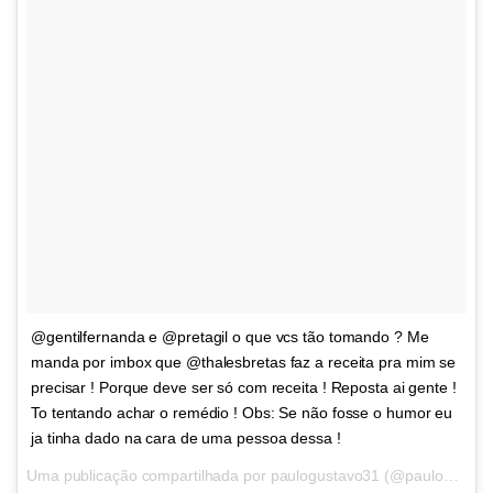
@gentilfernanda e @pretagil o que vcs tão tomando ? Me
manda por imbox que @thalesbretas faz a receita pra mim se
precisar ! Porque deve ser só com receita ! Reposta ai gente !
To tentando achar o remédio ! Obs: Se não fosse o humor eu
ja tinha dado na cara de uma pessoa dessa !
Uma publicação compartilhada por paulogustavo31 (@paulogustavo31) em