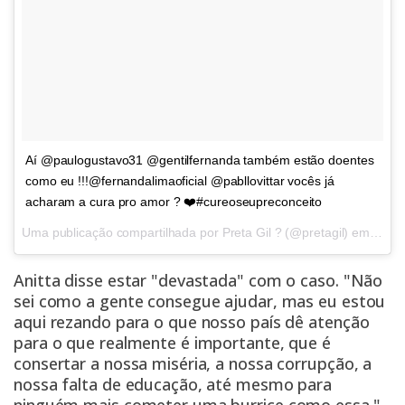
Aí @paulogustavo31 @gentilfernanda também estão doentes
como eu !!!@fernandalimaoficial @pabllovittar vocês já
acharam a cura pro amor ? ❤️#cureoseupreconceito
Uma publicação compartilhada por Preta Gil ? (@pretagil) em
Set 1
Anitta disse estar "devastada" com o caso. "Não
sei como a gente consegue ajudar, mas eu estou
aqui rezando para o que nosso país dê atenção
para o que realmente é importante, que é
consertar a nossa miséria, a nossa corrupção, a
nossa falta de educação, até mesmo para