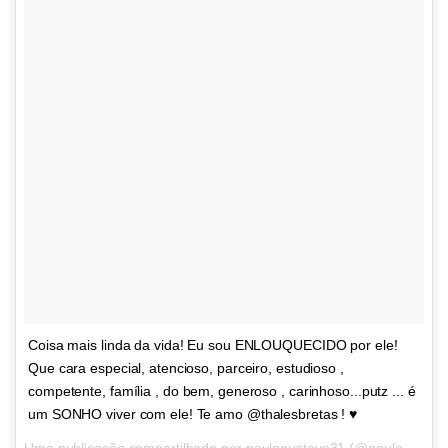
Coisa mais linda da vida! Eu sou ENLOUQUECIDO por ele!
Que cara especial, atencioso, parceiro, estudioso ,
competente, família , do bem, generoso , carinhoso...putz ... é
um SONHO viver com ele! Te amo @thalesbretas ! ♥️
Uma publicação compartilhada por
paulogustavo31
(@paulogustavo31) em