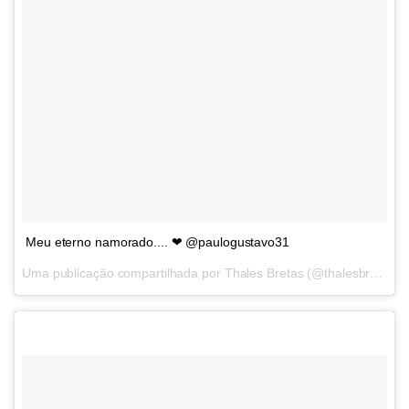
Meu eterno namorado.... ❤ @paulogustavo31
Uma publicação compartilhada por
Thales Bretas
(@thalesbretas) em