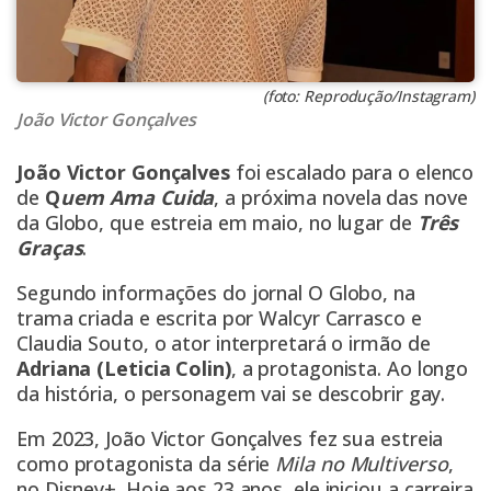
(foto: Reprodução/Instagram)
João Victor Gonçalves
João Victor Gonçalves
foi escalado para o elenco
de
Q
uem Ama Cuida
, a próxima novela das nove
da Globo, que estreia em maio, no lugar de
Três
Graças
.
Segundo informações do jornal O Globo, na
trama criada e escrita por Walcyr Carrasco e
Claudia Souto, o ator interpretará o irmão de
Adriana (Leticia Colin)
, a protagonista. Ao longo
da história, o personagem vai se descobrir gay.
Em 2023, João Victor Gonçalves fez sua estreia
como protagonista da série
Mila no Multiverso
,
no Disney+. Hoje aos 23 anos, ele iniciou a carreira