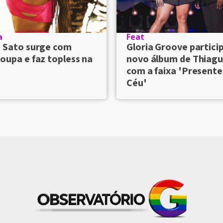
a
Feat
a Sato surge com
Gloria Groove partici
oupa e faz topless na
novo álbum de Thiagu
com a faixa 'Presente
Céu'