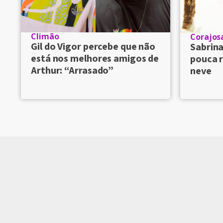
Climão
Corajos
Gil do Vigor percebe que não
Sabrin
está nos melhores amigos de
pouca r
Arthur: “Arrasado”
neve