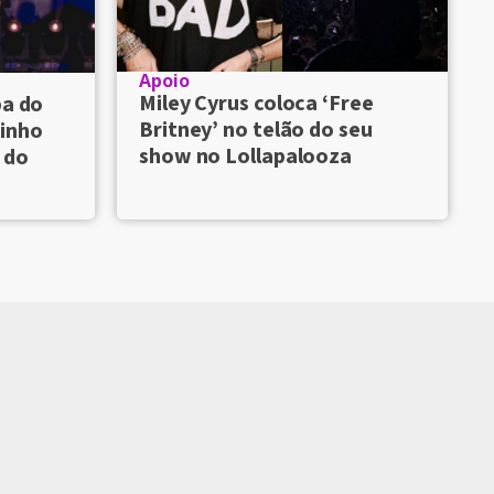
Apoio
Miley Cyrus coloca ‘Free
pa do
Britney’ no telão do seu
inho
show no Lollapalooza
 do