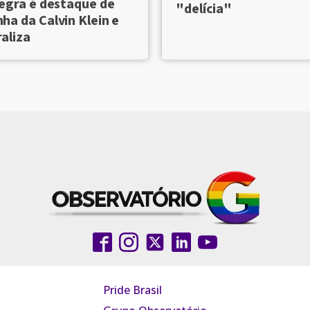
egra é destaque de
"delícia"
a da Calvin Klein e
raliza
Pride Brasil