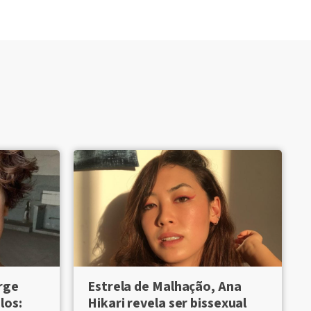
rge
Estrela de Malhação, Ana
los:
Hikari revela ser bissexual