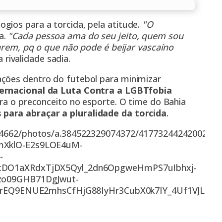
gios para a torcida, pela atitude.
"O
a.
"Cada pessoa ama do seu jeito, quem sou
jarem, pq o que não pode é beijar vascaíno
rivalidade sadia.
ações dentro do futebol para minimizar
ternacional da Luta Contra a LGBTfobia
tra o preconceito no esporte. O time do Bahia
 para abraçar a pluralidade da torcida
.
4662/photos/a.384522329074372/417732442420027/?
mXklO-E2s9LOE4uM-
-
cDO1aXRdxTjDX5Qyl_2dn6OpgweHmPS7uIbhxj-
zo09GHB71DgJwut-
dOrEQ9ENUE2mhsCfHjG88IyHr3CubX0k7IY_4Uf1VJLHye