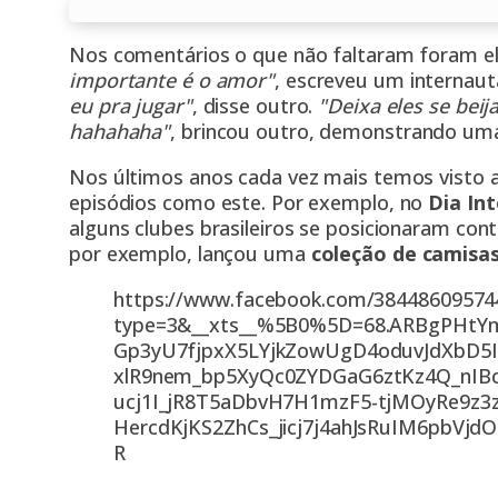
Nos comentários o que não faltaram foram elo
importante é o amor"
, escreveu um internaut
eu pra jugar"
, disse outro.
"Deixa eles se bei
hahahaha"
, brincou outro, demonstrando uma 
Nos últimos anos cada vez mais temos visto 
episódios como este. Por exemplo, no
Dia In
alguns clubes brasileiros se posicionaram con
por exemplo, lançou uma
coleção de camisas
https://www.facebook.com/38448609574
type=3&__xts__%5B0%5D=68.ARBgPHtY
Gp3yU7fjpxX5LYjkZowUgD4oduvJdXbD5I
xlR9nem_bp5XyQc0ZYDGaG6ztKz4Q_nIB
ucj1I_jR8T5aDbvH7H1mzF5-tjMOyRe9z3
HercdKjKS2ZhCs_jicj7j4ahJsRuIM6pbVj
R