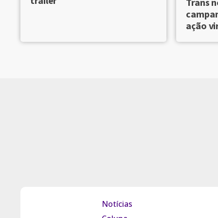
trailer
Trans n
campanh
ação vi
Notícias