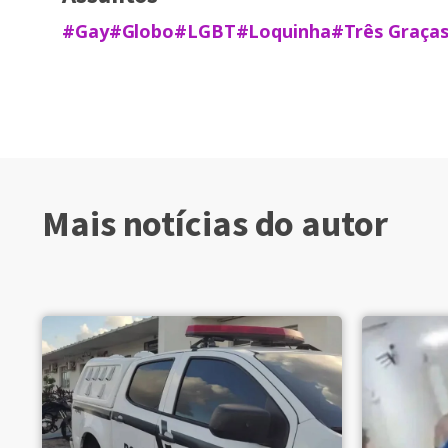
#Gay
#Globo
#LGBT
#Loquinha
#Três Graça
Mais notícias do autor