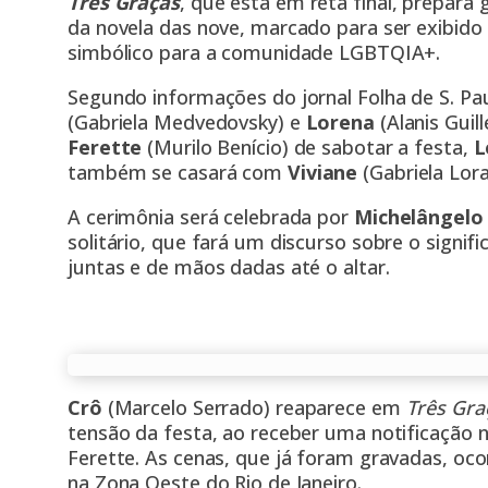
Três Graças
, que está em reta final, prepara 
da novela das nove, marcado para ser exibid
simbólico para a comunidade LGBTQIA+.
Segundo informações do jornal Folha de S. P
(Gabriela Medvedovsky) e
Lorena
(Alanis Gui
Ferette
(Murilo Benício) de sabotar a festa,
L
também se casará com
Viviane
(Gabriela Lor
A cerimônia será celebrada por
Michelângel
solitário, que fará um discurso sobre o signi
juntas e de mãos dadas até o altar.
Crô
(Marcelo Serrado) reaparece em
Três Gra
tensão da festa, ao receber uma notificação 
Ferette. As cenas, que já foram gravadas, o
na Zona Oeste do Rio de Janeiro.