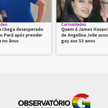
ídeo
Curiosidades
chega desesperado
Quem é James Haven
o Pará após prender
de Angelina Jolie ass
a no ânus
gay aos 53 anos