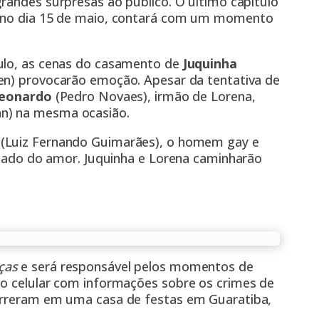
grandes surpresas ao público. O último capítulo
o no dia 15 de maio, contará com um momento
aulo, as cenas do casamento de
Juquinha
llen) provocarão emoção. Apesar da tentativa de
eonardo
(Pedro Novaes), irmão de Lorena,
an) na mesma ocasião.
o
(Luiz Fernando Guimarães), o homem gay e
ficado do amor. Juquinha e Lorena caminharão
ças
e será responsável pelos momentos de
no celular com informações sobre os crimes de
correram em uma casa de festas em Guaratiba,