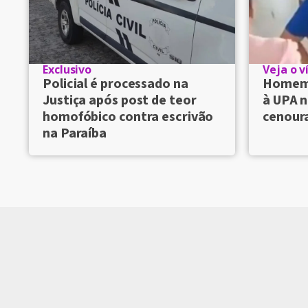
Exclusivo
Veja o v
Policial é processado na
Homem 
Justiça após post de teor
à UPA n
homofóbico contra escrivão
cenour
na Paraíba