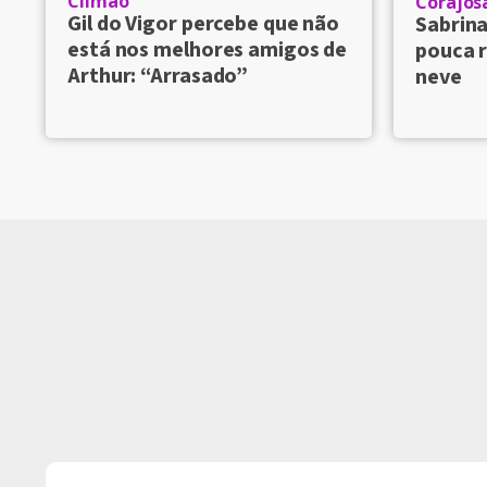
Climão
Corajos
Gil do Vigor percebe que não
Sabrin
está nos melhores amigos de
pouca r
Arthur: “Arrasado”
neve