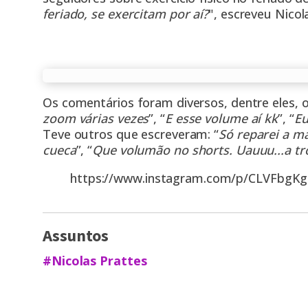
feriado, se exercitam por aí?
", escreveu Nicol
Os comentários foram diversos, dentre eles, o
zoom várias vezes
”, “
E esse volume aí kk
”, “
Eu
Teve outros que escreveram: “
Só reparei a m
cueca
”, “
Que volumão no shorts. Uauuu...a tr
https://www.instagram.com/p/CLVFbgKgf
Assuntos
#Nicolas Prattes