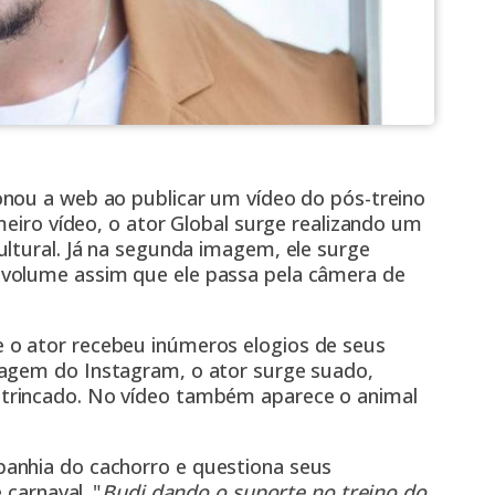
ionou a web ao publicar um vídeo do pós-treino
meiro vídeo, o ator Global surge realizando um
ultural. Já na segunda imagem, ele surge
volume assim que ele passa pela câmera de
o ator recebeu inúmeros elogios de seus
imagem do
Instagram
, o ator surge suado,
trincado. No vídeo também aparece o animal
anhia do cachorro e questiona seus
 carnaval. "
Budi dando o suporte no treino do