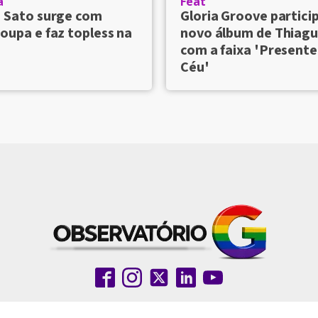
a
Feat
a Sato surge com
Gloria Groove partici
oupa e faz topless na
novo álbum de Thiagu
com a faixa 'Presente
Céu'