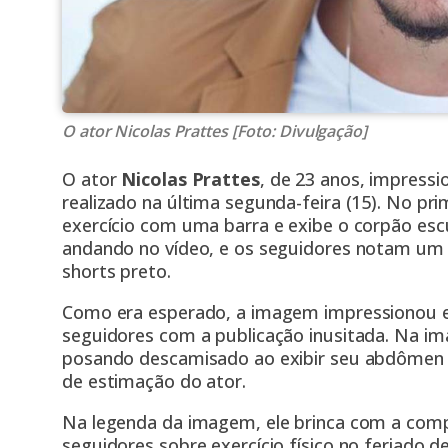
O ator Nicolas Prattes [Foto: Divulgação]
O ator
Nicolas Prattes
, de 23 anos, impress
realizado na última segunda-feira (15). No pri
exercício com uma barra e exibe o corpão esc
andando no vídeo, e os seguidores notam um 
shorts preto.
Como era esperado, a imagem impressionou e 
seguidores com a publicação inusitada. Na 
posando descamisado ao exibir seu abdômen 
de estimação do ator.
Na legenda da imagem, ele brinca com a comp
seguidores sobre exercício físico no feriado de