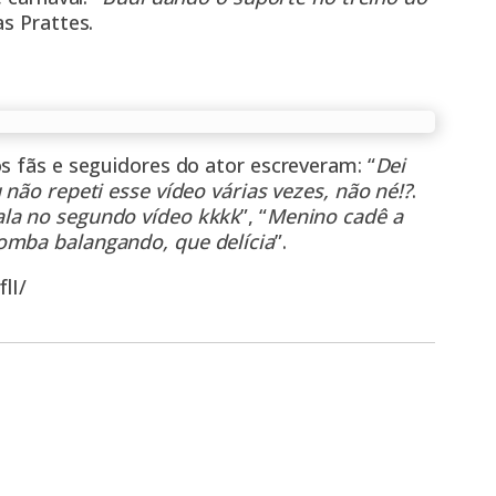
as Prattes.
s fãs e seguidores do ator escreveram: “
Dei
 não repeti esse vídeo várias vezes, não né!?
.
ala no segundo vídeo kkkk
”, “
Menino cadê a
omba balangando, que delícia
”.
lI/