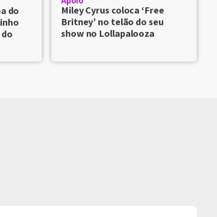
Apoio
Miley Cyrus coloca ‘Free
pa do
Britney’ no telão do seu
inho
show no Lollapalooza
 do