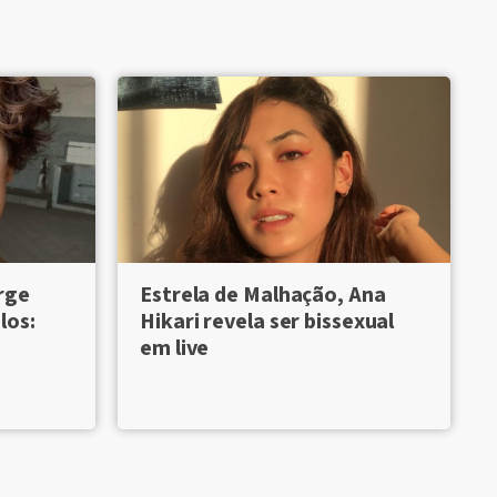
rge
Estrela de Malhação, Ana
los:
Hikari revela ser bissexual
em live