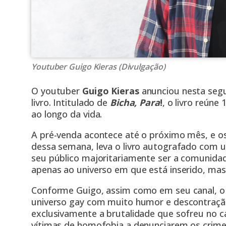
Youtuber Guigo Kieras (Divulgação)
O youtuber
Guigo Kieras
anunciou nesta segun
livro. Intitulado de
Bicha, Para
!
, o livro reúne
ao longo da vida.
A pré-venda acontece até o próximo mês, e os
dessa semana, leva o livro autografado com 
seu público majoritariamente ser a comunida
apenas ao universo em que está inserido, ma
Conforme Guigo, assim como em seu canal, o 
universo gay com muito humor e descontraçã
exclusivamente a brutalidade que sofreu no c
vítimas de homofobia a denunciarem os crime