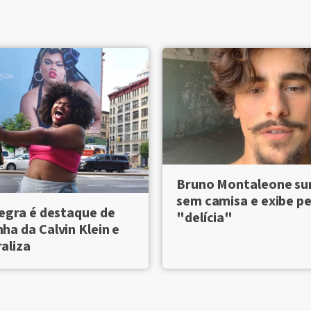
Bruno Montaleone su
sem camisa e exibe pe
egra é destaque de
"delícia"
a da Calvin Klein e
raliza