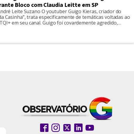
urante Bloco com Claudia Leitte em SP
André Leite Suzano O youtuber Guigo Kieras, criador do
da Casinha”, trata especificamente de temáticas voltadas ao
TQI+ em seu canal. Guigo foi covardemente agredido,
do um caso explícito de homofobia pela polícia militar de
o último sábado(9). Até o momento, nenhuma autoridade
vel entrou em contato com Kieras. […]