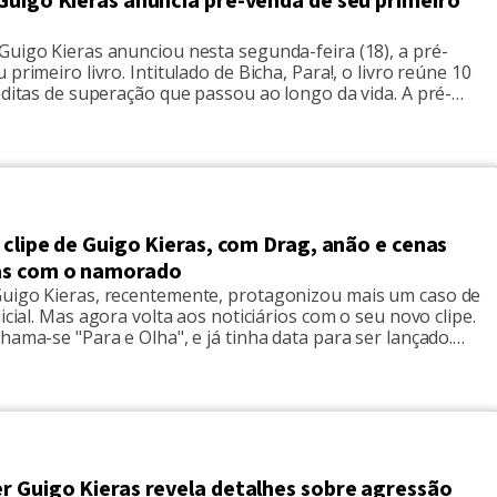
Guigo Kieras anuncia pré-venda de seu primeiro
Guigo Kieras anunciou nesta segunda-feira (18), a pré-
 primeiro livro. Intitulado de Bicha, Para!, o livro reúne 10
éditas de superação que passou ao longo da vida. A pré-
ece até o próximo mês, e os que adquirirem seus
té o final dessa semana, leva o livro autografado com […]
 clipe de Guigo Kieras, com Drag, anão e cenas
as com o namorado
uigo Kieras, recentemente, protagonizou mais um caso de
licial. Mas agora volta aos noticiários com o seu novo clipe.
hama-se "Para e Olha", e já tinha data para ser lançado.
, involuntariamente postergado, por conta das agressões. A
a chegou a ser adiada alguns dias em função disso. […]
r Guigo Kieras revela detalhes sobre agressão