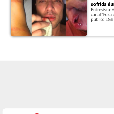
sofrida d
Entrevista: 
canal “Fora 
público LGB
protagonizan
São Paulo n
ou responsá