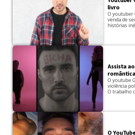
Youtuber 
livro
O youtuber 
venda de seu
histórias in
venda acont
exemplares a
Assista ao
romântic
O youtube G
violência po
O trabalho c
Contudo foi
estreia aind
O YouTube