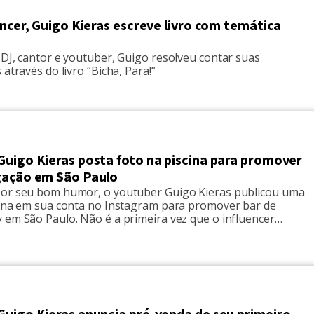
encer, Guigo Kieras escreve livro com temática
DJ, cantor e youtuber, Guigo resolveu contar suas
 através do livro “Bicha, Para!”
Guigo Kieras posta foto na piscina para promover
gação em São Paulo
or seu bom humor, o youtuber Guigo Kieras publicou uma
cina em sua conta no Instagram para promover bar de
 em São Paulo. Não é a primeira vez que o influencer
emperatura das redes sociais! Em junho deste ano, Guigo
 os fãs à loucura ao publicar […]