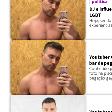
política
DJ e influ
LGBT
Hoje, sendo 
experiências
Youtuber 
bar de pe
Conhecido p
foto na pis
pegação gay
aumenta a t
Kieras levou