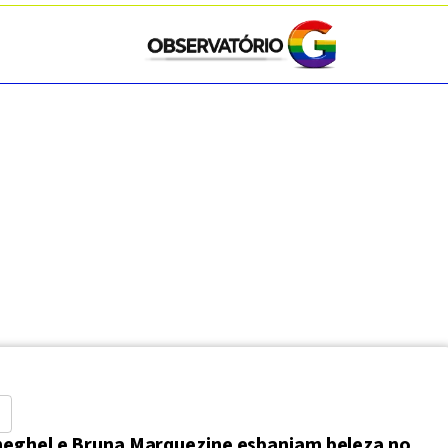
S
eghel e Bruna Marquezine esbanjam beleza no