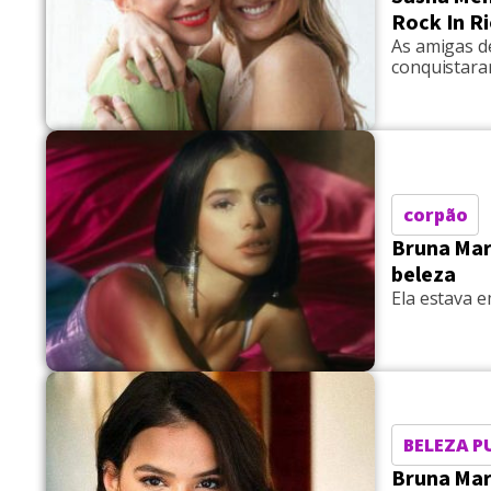
Rock In R
As amigas de
conquistara
corpão
Bruna Marq
beleza
Ela estava e
BELEZA P
Bruna Mar