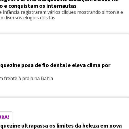
io e conquistam os internautas
 infância registraram vários cliques mostrando sintonia e
m diversos elogios dos fãs
uezine posa de fio dental e eleva clima por
m frente à praia na Bahia
URA!
quezine ultrapassa os limites da beleza em nova