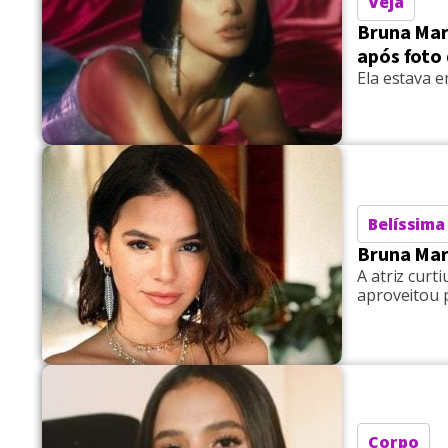
Veja
Bruna Mar
após foto 
Ela estava e
Belíssima
Bruna Mar
A atriz cur
aproveitou 
Corpo