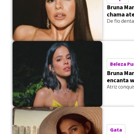
Bruna Mar
chama at
De fio dent
Beleza Pu
Bruna Mar
encanta w
Atriz conqui
Gata