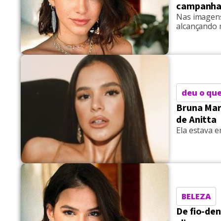
campanha 
Nas imagens
alcançando m
deu o que
Bruna Mar
de Anitta
Ela estava e
BELEZA
De fio-den