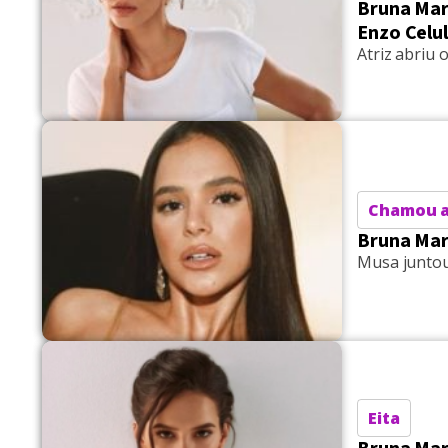
Bruna Ma
Enzo Celul
Atriz abriu
Chamou 
Bruna Mar
Musa juntou 
Eita