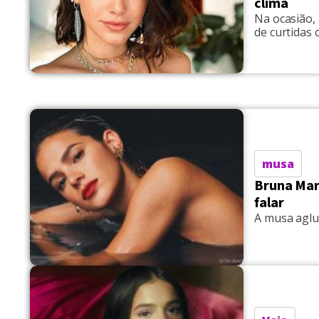
clima
Na ocasião,
de curtidas 
musa
Bruna Mar
falar
A musa aglu