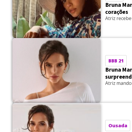
Bruna Mar
corações
Atriz receb
BBB 21
Bruna Marq
surpreend
Atriz mando
Ousada