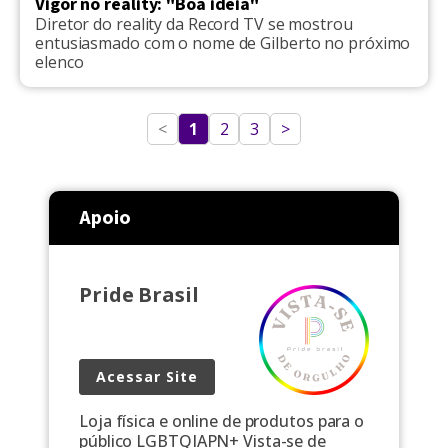
Vigor no reality: "Boa ideia"
Diretor do reality da Record TV se mostrou
entusiasmado com o nome de Gilberto no próximo
elenco
<
1
2
3
>
Apoio
Pride Brasil
Acessar Site
Loja física e online de produtos para o
público LGBTQIAPN+ Vista-se de