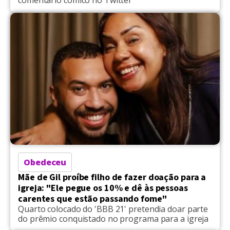
comentário cômico no Twitter
Obedeceu
Mãe de Gil proíbe filho de fazer doação para a
igreja: "Ele pegue os 10% e dê às pessoas
carentes que estão passando fome"
Quarto colocado do 'BBB 21' pretendia doar parte
do prêmio conquistado no programa para a igreja