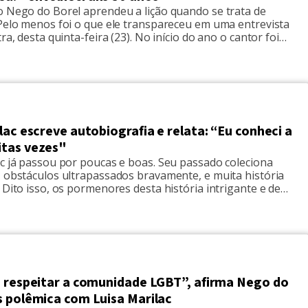
o Nego do Borel aprendeu a lição quando se trata de
 Pelo menos foi o que ele transpareceu em uma entrevista
ra, desta quinta-feira (23). No início do ano o cantor foi
ransfobia após chamar a ativista trans, Luisa Marilac, de
estionado se agora ele enxerga a […]
lac escreve autobiografia e relata: “Eu conheci a
tas vezes"
ac já passou por poucas e boas. Seu passado coleciona
, obstáculos ultrapassados bravamente, e muita história
 Dito isso, os pormenores desta história intrigante e de
poderão ser conferidos em seu livro: “Eu, travesti”, escrito
ma em parceria com a jornalista Nana Queiroz. Luisa já
uma entrevista […]
a respeitar a comunidade LGBT”, afirma Nego do
s polêmica com Luisa Marilac