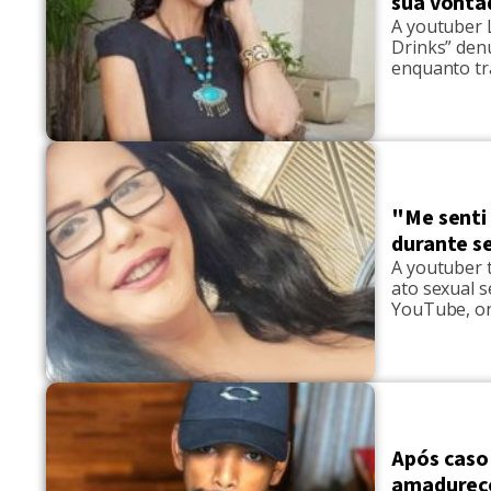
sua vonta
A youtuber 
Drinks” den
enquanto tr
apaguei aqu
antes. Deve 
“Eu. […]
"Me senti 
durante s
A youtuber t
ato sexual s
YouTube, on
sete minutos
que chegou a
Após caso
amadurece