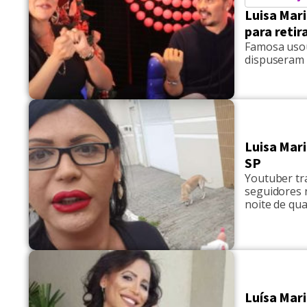
Luisa Mari
para retir
Famosa usou
dispuseram 
Luisa Mar
SP
Youtuber tr
seguidores n
noite de qua
que tem um 
vídeos nos 
Luísa Mari