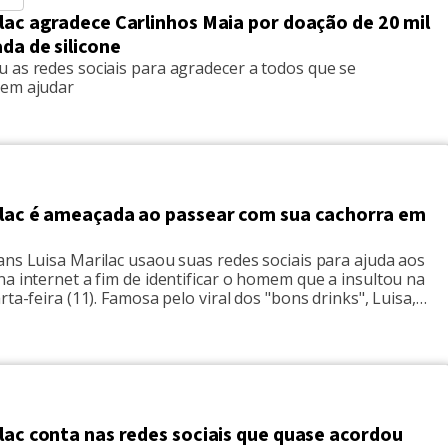
lac agradece Carlinhos Maia por doação de 20 mil
ada de silicone
 as redes sociais para agradecer a todos que se
em ajudar
ilac é ameaçada ao passear com sua cachorra em
ans Luisa Marilac usaou suas redes sociais para ajuda aos
a internet a fim de identificar o homem que a insultou na
rta-feira (11). Famosa pelo viral dos "bons drinks", Luisa,
canal muito engajado nas causas trans, fez uma série de
Stories do Instagram para denunciar […]
lac conta nas redes sociais que quase acordou