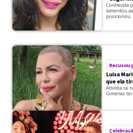
Conhecida p
lamentou as
posicionou
Recusou 
Luisa Mar
que ela t
Ativista se
Gimenez ter
Celebraç