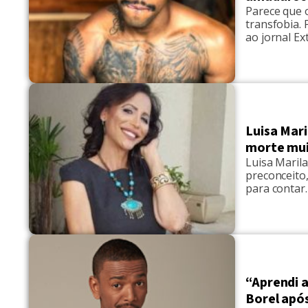
Parece que 
transfobia.
ao jornal Ext
acusado de t
"homem". Qu
Luisa Mari
morte mui
Luisa Maril
preconceito
para contar.
aprendizado 
por ela mes
havia dado 
“Aprendi 
Borel apó