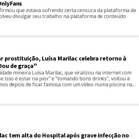
OnlyFans
afirmou que estava sofrendo certa censura da plataforma de
solveu divulgar seu trabalho na plataforma de conteúdo
r prostituição, Luísa Marilac celebra retorno à
Dou de graça"
dade mineira Luísa Marilac, que viralizou na internet com
 isso é estar na pior” e “tomando bons drinks“, voltou à
nos depois de ficar famosa com um vídeo numa piscina na
m 45 anos de idade, a famosa celebrou o fato de poder
 velho continente sem […]
lac tem alta do Hospital após grave infecção no