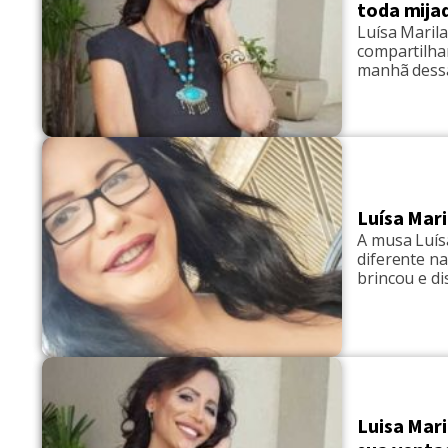
toda mija
Luísa Marila
compartilhar
manhã dessa 
que quase a
lembro, já d
Luísa Mari
A musa Luís
diferente na
brincou e di
íris não esc
convida as p
Luisa Mari