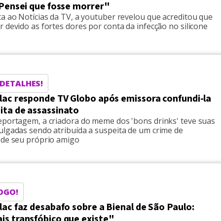
"Pensei que fosse morrer"
a ao Notícias da TV, a youtuber revelou que acreditou que
 devido as fortes dores por conta da infecção no silicone
 DETALHES!
ilac responde TV Globo após emissora confundi-la
ita de assassinato
eportagem, a criadora do meme dos 'bons drinks' teve suas
ulgadas sendo atribuída a suspeita de um crime de
 de seu próprio amigo
JOGO!
lac faz desabafo sobre a Bienal de São Paulo:
is transfóbico que existe"