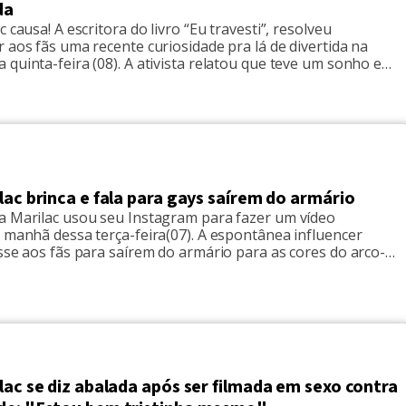
da
c causa! A escritora do livro “Eu travesti”, resolveu
 aos fãs uma recente curiosidade pra lá de divertida na
quinta-feira (08). A ativista relatou que teve um sonho e
cordou toda mijada. “Olha gente, dos sonhos eu não
os pesadelos..vocês acreditam que eu ia me acordar toda […]
lac brinca e fala para gays saírem do armário
a Marilac usou seu Instagram para fazer um vídeo
 manhã dessa terça-feira(07). A espontânea influencer
sse aos fãs para saírem do armário para as cores do arco-
urecerem. Na publicação a autora do livro "Eu travesti",
essoas a serem o que são. "Vem cá, sai do […]
lac se diz abalada após ser filmada em sexo contra