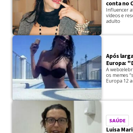
conta no 
Influencer 
vídeos e re
adulto
Após larga
Europa: "
A webcelebri
os memes “se
Europa 12 a
Espanha. Co
retornar ao
SAÚDE
Luisa Mari