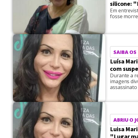
silicone: 
Em entrevist
fosse morrer
SAIBA OS
Luísa Mar
com suspe
Durante a r
imagens div
assassinato
ABRIU O 
Luisa Mari
"Lugar ma