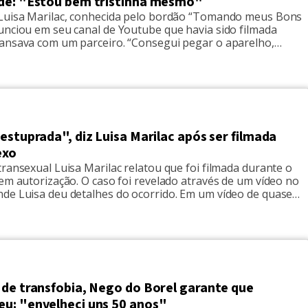
de: "Estou bem tristinha mesmo"
Luisa Marilac, conhecida pelo bordão “Tomando meus Bons
unciou em seu canal de Youtube que havia sido filmada
ansava com um parceiro. “Consegui pegar o aparelho,
ele vídeo, mas tenho certeza que ele já estava gravando
ter outro vídeo”, disse em seu canal. A dona da biografia
estuprada", diz Luisa Marilac após ser filmada
exo
ransexual Luisa Marilac relatou que foi filmada durante o
em autorização. O caso foi revelado através de um vídeo no
de Luisa deu detalhes do ocorrido. Em um vídeo de quase
, a transexual conhecida pelo bordão "bons drinks", disse
 apagar o vídeo do celular do […]
 de transfobia, Nego do Borel garante que
u: "envelheci uns 50 anos"