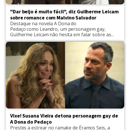
"Dar beijo é muito fácil", diz Guilherme Leicam
sobre romance com Malvino Salvador
Destaque na novela A Dona do
Pedaço como Leandro, um personagem gay,
Guilherme Leicam não hesita em falar sobre as
surpresas positivas da trama. Desse modo, ao
conceder uma entrevista para Queem no RIR,
Leicam celebrou a importância do momento. "Ele
está retratando a história de muitos gays e eles
estão muito felizes porque está sendo natural,
profunda, […]
Vixe! Susana Vieira detona personagem gay de
A Dona do Pedaço
Prestes a estrear no ramake de Éramos Seis, a