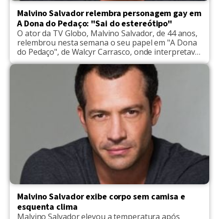
Malvino Salvador relembra personagem gay em
A Dona do Pedaço: "Sai do estereótipo"
O ator da TV Globo, Malvino Salvador, de 44 anos,
relembrou nesta semana o seu papel em "A Dona
do Pedaço", de Walcyr Carrasco, onde interpretava
um empresário gay ganancioso. Para Malvino, o
personagem Agno representou uma grande
mudança em sua carreira, já que estava
acostumado a só fazer papéis de galãs e
'garanhão'. “Saí […]
Malvino Salvador exibe corpo sem camisa e
esquenta clima
Malvino Salvador elevou a temperatura após