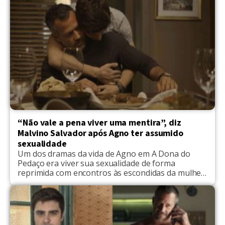
encontro […]
“Não vale a pena viver uma mentira”, diz
Malvino Salvador após Agno ter assumido
sexualidade
Um dos dramas da vida de Agno em A Dona do
Pedaço era viver sua sexualidade de forma
reprimida com encontros às escondidas da mulher
Lyris, o que de fato acontece com muitos homens.
Levar uma vida dupla para alguns é pura emoção,
mas para outros é uma grande frustração. Nos
últimos capítulos da novela, […]