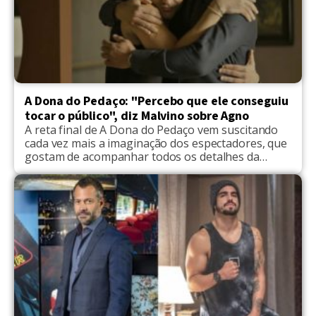
A Dona do Pedaço: "Percebo que ele conseguiu
tocar o público", diz Malvino sobre Agno
A reta final de A Dona do Pedaço vem suscitando
cada vez mais a imaginação dos espectadores, que
gostam de acompanhar todos os detalhes da
trama. Desta vez, Malvino Salvador, que vive Agno,
falou sobre o personagem. "O Agno chegou na
hora que eu tinha maturidade profissional para
viver esse personagem sem estereotipá-lo.
Percebo que ele […]