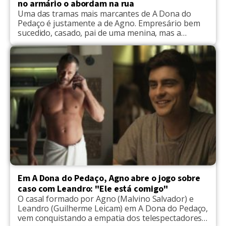
no armário o abordam na rua
Uma das tramas mais marcantes de A Dona do
Pedaço é justamente a de Agno. Empresário bem
sucedido, casado, pai de uma menina, mas a
realidade do personagem veio à tona quando ele
passa a colocar pra fora sua homossexualidade.
Agno passa a se distanciar da esposa Lyris, marca
encontro às escondidas até que todos descobrem
[…]
Em A Dona do Pedaço, Agno abre o jogo sobre
caso com Leandro: "Ele está comigo"
O casal formado por Agno (Malvino Salvador) e
Leandro (Guilherme Leicam) em A Dona do Pedaço,
vem conquistando a empatia dos telespectadores.