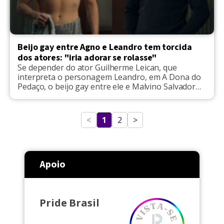
Beijo gay entre Agno e Leandro tem torcida
dos atores: "iria adorar se rolasse"
Se depender do ator Guilherme Leican, que
interpreta o personagem Leandro, em A Dona do
Pedaço, o beijo gay entre ele e Malvino Salvador
vai acontecer sem nenhum problema. Em
entrevista ao jornal Folha de São Paulo, o artista
contou que desde que foi convidado por Walcyr
<
1
2
>
Carrasco para estrelar a novela, já vem se […]
Apoio
Pride Brasil