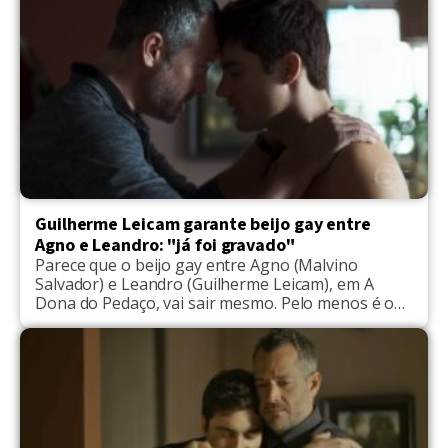
despedida, o ator deu uma entrevista para a
revista GQ e comentou […]
Guilherme Leicam garante beijo gay entre
Agno e Leandro: "já foi gravado"
Parece que o beijo gay entre Agno (Malvino
Salvador) e Leandro (Guilherme Leicam), em A
Dona do Pedaço, vai sair mesmo. Pelo menos é o
que afirmou o ator Guilherme Leicam, durante
uma entrevista ao jornal O Dia. Conforme o galã
global, a cena entre os personagens já está
gravada e o momento vai acontecer […]