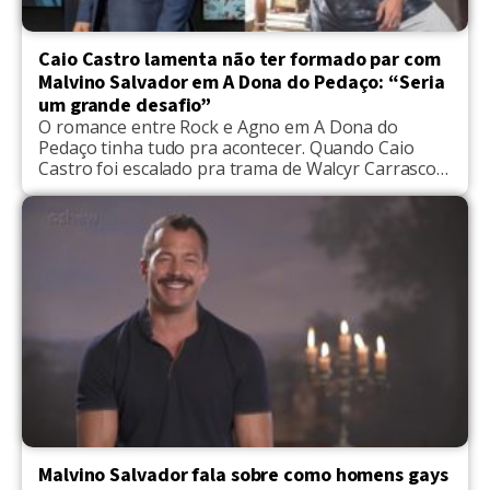
Caio Castro lamenta não ter formado par com
Malvino Salvador em A Dona do Pedaço: “Seria
um grande desafio”
O romance entre Rock e Agno em A Dona do
Pedaço tinha tudo pra acontecer. Quando Caio
Castro foi escalado pra trama de Walcyr Carrasco,
o boxeador e o empresário viveriam um romance,
mas mudanças foram feitas no folhetim das 21h da
Globo. Agno se apaixonou por Leandro, papel de
Guilherme Leicam. Ao Observatório G, […]
Malvino Salvador fala sobre como homens gays