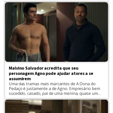
Desse modo, Agno relatará aos alunos da
academia sobre seu caso com o garoto. “Estou
aqui para acabar com o fuxico. Todo mundo está
dizendo que o Leandro é gay. Ele é gay sim... […]
Malvino Salvador acredita que seu
personagem Agno pode ajudar atores a se
assumirem
Uma das tramas mais marcantes de A Dona do
Pedaço é justamente a de Agno. Empresário bem
sucedido, casado, pai de uma menina, quase um
comercial de margaria, mas a realidade do
personagem veio à tona quando ele passa a
colocar pra fora sua homossexualidade. Agno
passa a se distanciar da esposa Lyris, marca