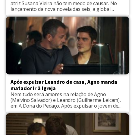
atriz Susana Vieira não tem medo de causar. No
lançamento da nova novela das seis, a global
esbanjou bom humor, mas também aproveitou o
momento para dar algumas alfinetadas. Em
entrevista ao site Uol, Susaninha criticou a forma
como tem encaminhado a trama da novela A […]
Após expulsar Leandro de casa, Agno manda
matador ir à Igreja
Nem tudo será amores na relação de Agno
(Malvino Salvador) e Leandro (Guilherme Leicam),
em A Dona do Pedaço. Após expulsar o jovem de
casa por ser matador de aluguel, Agno vai perdoar
o crush, mas vai exigir que ele confesse seus
pecados na igreja. A decisão de deixar Leandro
voltar a sua casa vai […]