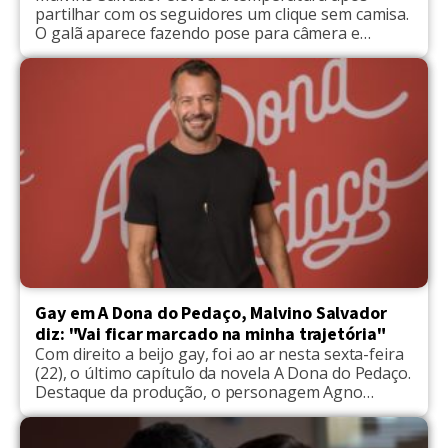
partilhar com os seguidores um clique sem camisa.
O galã aparece fazendo pose para câmera e
recebeu muitos elogios intensos. "Vida boa ?? vc tá
bem demais haha TMJ Malvino!! Dá próxima me
convida pro churrasquinho rapaz", brincou um.
"Uauu, sensacional", disse a internauta. "Já disse
que te amo?", […]
Gay em A Dona do Pedaço, Malvino Salvador
diz: "Vai ficar marcado na minha trajetória"
Com direito a beijo gay, foi ao ar nesta sexta-feira
(22), o último capítulo da novela A Dona do Pedaço.
Destaque da produção, o personagem Agno
marcou a não só a vida dos telespectadores, mas
também do ator Malvino Salvador. Em clima de