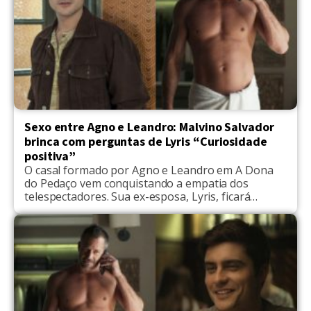
Sexo entre Agno e Leandro: Malvino Salvador
brinca com perguntas de Lyris “Curiosidade
positiva”
O casal formado por Agno e Leandro em A Dona
do Pedaço vem conquistando a empatia dos
telespectadores. Sua ex-esposa, Lyris, ficará
curiosa sobre as preferências dos rapazes na
cama. Ao Observatório G, durante um evento da
Nestlé envolvendo esporte, cultura e gastronomia,
Malvino Salvador falou sobre os questionamentos
que a personagem de Débora Evelyn […]