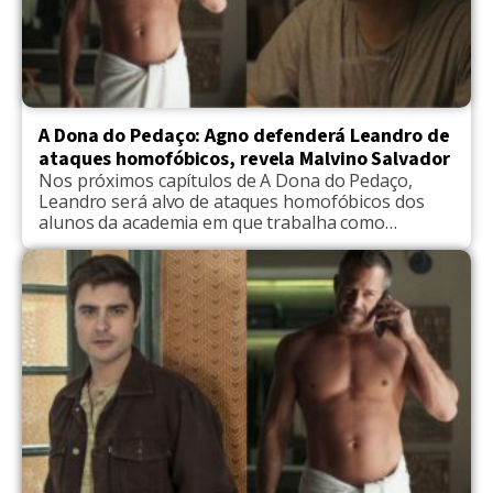
A Dona do Pedaço: Agno defenderá Leandro de
ataques homofóbicos, revela Malvino Salvador
Nos próximos capítulos de A Dona do Pedaço,
Leandro será alvo de ataques homofóbicos dos
alunos da academia em que trabalha como
faxineiro. Seu namorado, Agno, papel de Malvino
Salvador, ficará sabendo e dará a maior lição de
moral nos frequentadores do local. Ao
Observatório G, o global revelou detalhes das
cenas e de como […]