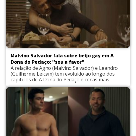
Malvino Salvador fala sobre beijo gay em A
Dona do Pedaço: "sou a favor"
A relação de Agno (Malvino Salvador) e Leandro
(Guilherme Leicam) tem evoluído ao longo dos
capítulos de A Dona do Pedaço e cenas mais
românticas e sensuais, que demonstram o carinho
entre os dois serão inevitáveis de acontecer. Em
entrevista ao jornal Extra, o ator Malvino Salvador
falou um pouco sobre a relação dos personagens
[…]