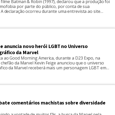
 filme Batman & Robin (1997), declarou que a produção foi
omofobia por parte do público, por conta de sua
 A declaração ocorreu durante uma entrevista ao site
 eu não fosse gay, jamais diriam algo assim", disse Joel
à publicação. E ele acrescenta: "Isso começou muito antes
ge anuncia novo herói LGBT no Universo
ráfico da Marvel
ta ao Good Morning America, durante a D23 Expo, na
o chefão da Marvel Kevin Feige anunciou que o universo
áfico da Marvel receberá mais um personagem LGBT em
ira! O produtor afirmou que o personagem estará no
nde lançamento da Marvel nos cinemas, o filme “Os
elenco conta […]
ebate comentários machistas sobre diversidade
ndo a vontade de muitos fãs, a busca da Marvel pela