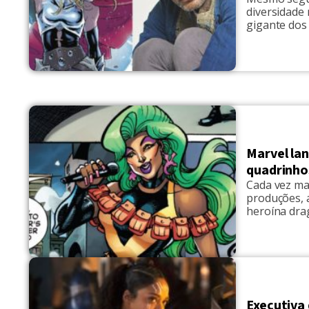
diversidade
gigante dos
Love and Th
Poderosa Tho
Marvel la
quadrinho
Cada vez ma
produções, 
heroína dra
LGBT dentro 
personagem 
performer m
Executiva