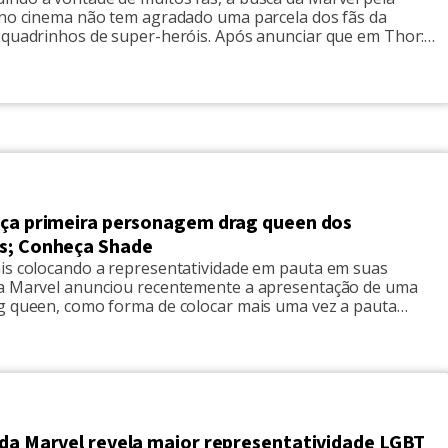
 no cinema não tem agradado uma parcela dos fãs da
 quadrinhos de super-heróis. Após anunciar que em Thor:
under, a personagem vivida por Natalie Portman, será a
r, alguns fãs da saga foram 'xingar muito no Twitter' […]
nça primeira personagem drag queen dos
s; Conheça Shade
is colocando a representatividade em pauta em suas
a Marvel anunciou recentemente a apresentação de uma
g queen, como forma de colocar mais uma vez a pauta
das suas histórias em quadrinhos. Intitulada Shade, a
estreou na edição de dezembro e trata-se de uma
utante. A sua […]
 da Marvel revela maior representatividade LGBT