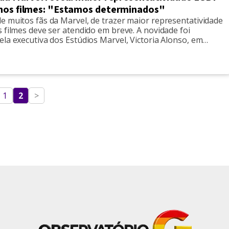
mos filmes: "Estamos determinados"
e muitos fãs da Marvel, de trazer maior representatividade
 filmes deve ser atendido em breve. A novidade foi
la executiva dos Estúdios Marvel, Victoria Alonso, em
à BBC. “Acho que a representatividade da comunidade não só
tina no geral, ainda faz falta e podemos melhorar muito.”,
1
2
>