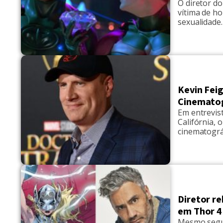
O diretor do
vítima de h
sexualidade.
Vulture. "Se
Schumacher 
[…]
Kevin Fei
Cinematog
Em entrevis
Califórnia, 
cinematogr
breve. Conf
próximo gra
Eternos”. O 
Diretor r
em Thor 4
Mesmo segui