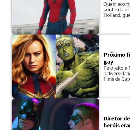
Quem acompa
soube da pr
Holland, qu
abrangentem
compartilha
para respon
Próximo fi
gay
Pelo jeito a
a diversida
filme da Cap
Conforme o 
introduzido 
Diretor d
heróis era