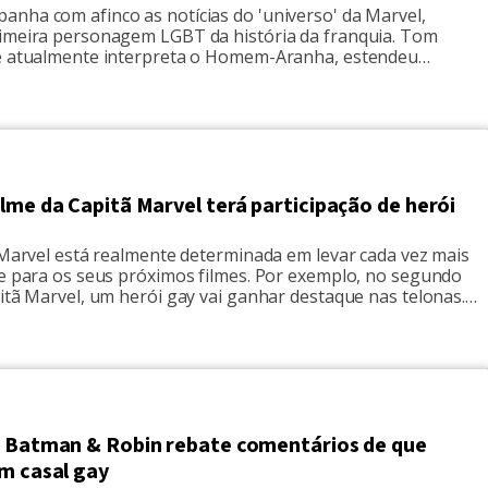
nha com afinco as notícias do 'universo' da Marvel,
imeira personagem LGBT da história da franquia. Tom
e atualmente interpreta o Homem-Aranha, estendeu
ente o assunto, em entrevista à 'GQ'. Em um vídeo
do no próprio canal do YouTube, a revista colocou o ator
der algumas das dúvidas, postadas por […]
lme da Capitã Marvel terá participação de herói
 Marvel está realmente determinada em levar cada vez mais
de para os seus próximos filmes. Por exemplo, no segundo
itã Marvel, um herói gay vai ganhar destaque nas telonas.
site We Got This Covered, o super-herói gay a ser
no filme da poderosa será Hulkling. Mas […]
e Batman & Robin rebate comentários de que
m casal gay