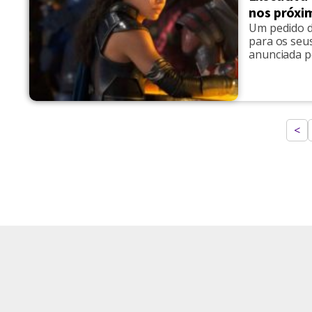
nos próxi
Um pedido d
para os seus
anunciada pe
entrevista 
LGBT, mas la
[…]
<