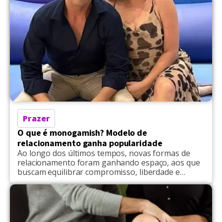
Prazer
O que é monogamish? Modelo de
relacionamento ganha popularidade
Ao longo dos últimos tempos, novas formas de
relacionamento foram ganhando espaço, aos que
buscam equilibrar compromisso, liberdade e
individualidade, especialmente entre pessoas que
não se sentem representadas pelos formatos mais
conhecidos. Segundo Bella Mantovani e Vagner
Macedo, que adotaram a não-monogamia, a
mudança acontece por muitas pessoas passaram a