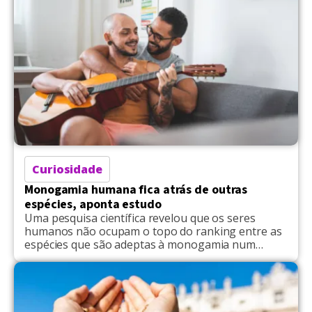
específicas. Não se trata de permitir traições, mas
de reformular acordos […]
Curiosidade
Monogamia humana fica atrás de outras
espécies, aponta estudo
Uma pesquisa científica revelou que os seres
humanos não ocupam o topo do ranking entre as
espécies que são adeptas à monogamia num
relacionamento amoroso. De acordo com a
pesquisa, publicada na revista Proceedings of the
Royal Society: Biological Sciences, foi conduzida
pelo antropólogo evolucionista Mark Dyble, do
Departamento de Arqueologia de Cambridge. Foi