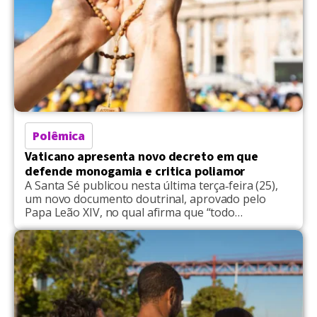
adotado […]
Polêmica
Vaticano apresenta novo decreto em que
defende monogamia e critica poliamor
A Santa Sé publicou nesta última terça‑feira (25),
um novo documento doutrinal, aprovado pelo
Papa Leão XIV, no qual afirma que “todo
casamento autêntico é uma unidade composta por
duas pessoas, que exige uma relação tão íntima e
totalizante que não pode ser compartilhada com
outras.” O texto, identificado como uma Nota
Doutrinal sobre o […]