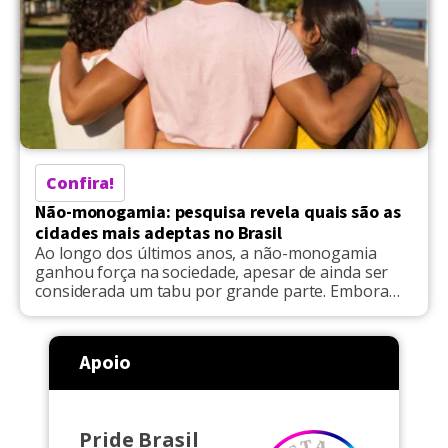
Confira!
Não-monogamia: pesquisa revela quais são as
cidades mais adeptas no Brasil
Ao longo dos últimos anos, a não-monogamia
ganhou força na sociedade, apesar de ainda ser
considerada um tabu por grande parte. Embora
cercada de preconceito e incompreensão, esse
formato de relação, que se constitui em várias
categorias, têm ganhado notoriedade e cada vez
Apoio
mais adeptos no Brasil. Segundo dados divulgados
pela plataforma Ashley Madison, voltada […]
Pride Brasil