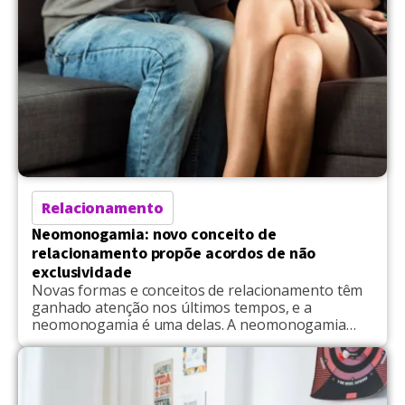
questionar regras que durante décadas […]
Relacionamento
Neomonogamia: novo conceito de
relacionamento propõe acordos de não
exclusividade
Novas formas e conceitos de relacionamento têm
ganhado atenção nos últimos tempos, e a
neomonogamia é uma delas. A neomonogamia
funciona quase como uma “monogamia com
benefícios extras”. O casal continua sendo o núcleo
principal da relação, mas abre exceções
previamente combinadas para situações