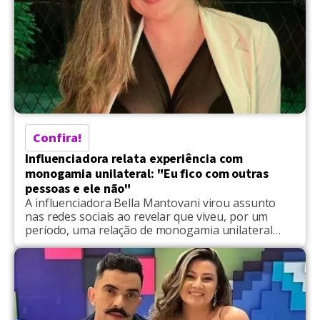
Confira!
Influenciadora relata experiência com
monogamia unilateral: "Eu fico com outras
pessoas e ele não"
A influenciadora Bella Mantovani virou assunto
nas redes sociais ao revelar que viveu, por um
período, uma relação de monogamia unilateral
com o companheiro, Vagner Fera, e recebeu
críticas por manter um acordo fora do modelo
tradicional. Na prática, apenas ela tinha liberdade
para se envolver com outras pessoas, enquanto o
parceiro permanecia monogâmico. Ela […]