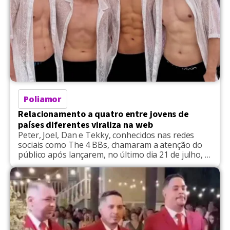
Poliamor
Relacionamento a quatro entre jovens de
países diferentes viraliza na web
Peter, Joel, Dan e Tekky, conhecidos nas redes
sociais como The 4 BBs, chamaram a atenção do
público após lançarem, no último dia 21 de julho, a
websérie documental FOURSOME, disponível no
YouTube. O quarteto, que vive um relacionamento
a quatro, compartilha detalhes da rotina, dos
desafios e da dinâmica da relação, despertando
curiosidade e […]