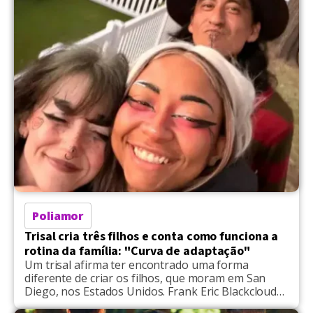
britânico Metro, a mulher descreveu que "a não
monogamia era a principal forma de se relacionar
até alguns milhares […]
Poliamor
Trisal cria três filhos e conta como funciona a
rotina da família: "Curva de adaptação"
Um trisal afirma ter encontrado uma forma
diferente de criar os filhos, que moram em San
Diego, nos Estados Unidos. Frank Eric Blackcloud
II, de 40 anos, Tatyana Brown, de 33, e Lexi