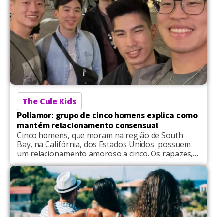
The Cule Kids
Poliamor: grupo de cinco homens explica como
mantém relacionamento consensual
Cinco homens, que moram na região de South
Bay, na Califórnia, dos Estados Unidos, possuem
um relacionamento amoroso a cinco. Os rapazes,
mais conhecidos como The Cule Kids, repercutem
nas redes sociais pelo cotidiano retratado
diariamente. Eric Wong, de 33 anos, Hamilton Du,
de 35, James Lee, de 37, Jonathan Chien, de 37, e
Michael […]