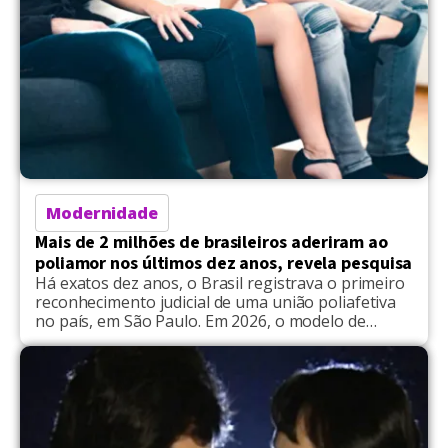
Modernidade
Mais de 2 milhões de brasileiros aderiram ao
poliamor nos últimos dez anos, revela pesquisa
Há exatos dez anos, o Brasil registrava o primeiro
reconhecimento judicial de uma união poliafetiva
no país, em São Paulo. Em 2026, o modelo de
relacionamento não monogâmico deixou de ser
tabu para se tornar assunto na sociedade, palco
de debates. De acordo com dados divulgados,
houve um aumento de 340% nas buscas por
"poliamor" […]