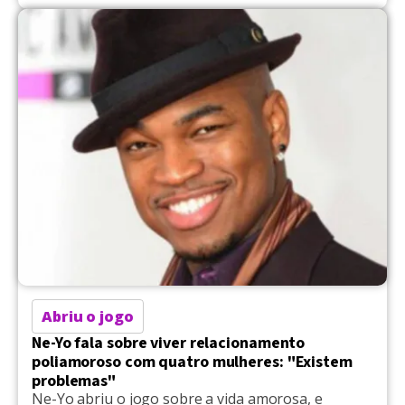
aplicativo Philippe Oliveira, de 32 anos. A ajudante
de produção Júlia Bossoni de Oliveira, de 26, e a
auxiliar de logística Thaliny Pereira, de 24, também
deram à luz as suas respectivas filhas com alguns
[…]
Abriu o jogo
Ne-Yo fala sobre viver relacionamento
poliamoroso com quatro mulheres: "Existem
problemas"
Ne-Yo abriu o jogo sobre a vida amorosa, e