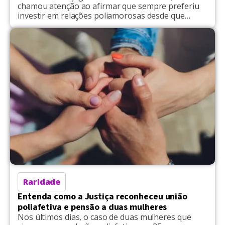
chamou atenção ao afirmar que sempre preferiu
investir em relações poliamorosas desde que
superou um processo de divórcio complicado.
Durante uma live feita pelo influenciador digital
Kait Cenat, na última quarta-feira (10), o cantor
detalhou, ainda, os acordos feitos com suas quatro
parceiras e garantiu estar […]
Raridade
Entenda como a Justiça reconheceu união
poliafetiva e pensão a duas mulheres
Nos últimos dias, o caso de duas mulheres que