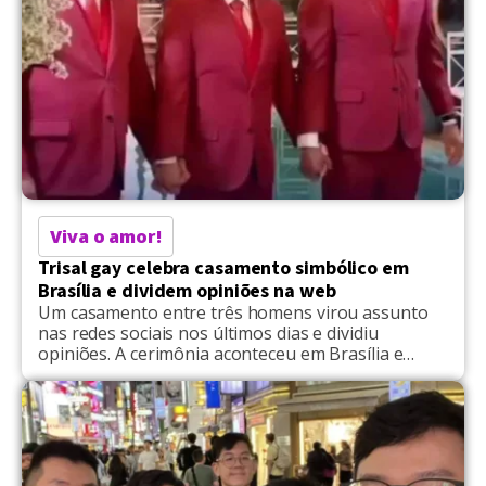
Viva o amor!
Trisal gay celebra casamento simbólico em
Brasília e dividem opiniões na web
Um casamento entre três homens virou assunto
nas redes sociais nos últimos dias e dividiu
opiniões. A cerimônia aconteceu em Brasília e
reuniu Marcos Aragão, Edcharles Severiano e
Wendel Fernandes, que celebraram publicamente
a união construída ao longo de anos de
relacionamento. Segundo os próprios noivos, a
história teve início em 2014, quando os primeiros
[…]