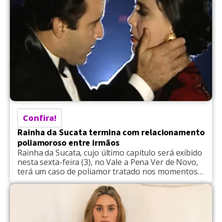
Confira!
Rainha da Sucata termina com relacionamento
poliamoroso entre irmãos
Rainha da Sucata, cujo último capítulo será exibido
nesta sexta-feira (3), no Vale a Pena Ver de Novo,
terá um caso de poliamor tratado nos momentos
finais. Ingrid (Andrea Beltrão), disputada por Gera
(Marcello Novaes), Gerson (Gerson Brenner) e
Gino (Jandir Ferrari), resolve ficar com os três. No
desfecho da trama estrelada por Regina Duarte,
[…]