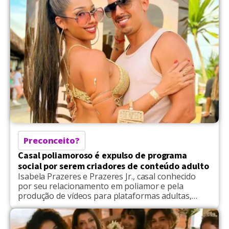
com apenas 15 mil habitantes distante […]
Preconceito?
Casal poliamoroso é expulso de programa
social por serem criadores de conteúdo adulto
Isabela Prazeres e Prazeres Jr., casal conhecido
por seu relacionamento em poliamor e pela
produção de vídeos para plataformas adultas,
foram retirados de um projeto social focado em
inteligência emocional, situado no interior de São
Paulo. O programa, que realiza eventos mensais