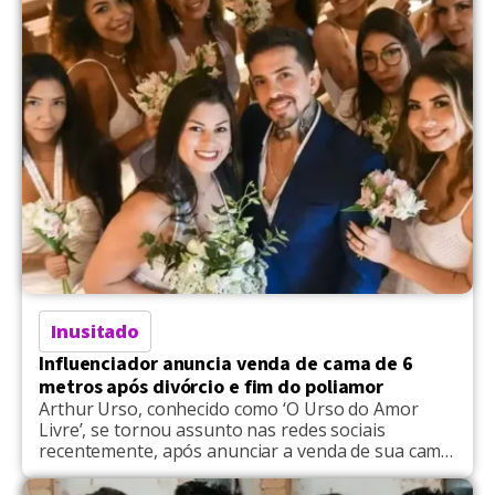
para mais de 500 participantes, possuía como
objetivo promover acolhimento e desenvolvimento
pessoal […]
Inusitado
Influenciador anuncia venda de cama de 6
metros após divórcio e fim do poliamor
Arthur Urso, conhecido como ‘O Urso do Amor
Livre’, se tornou assunto nas redes sociais
recentemente, após anunciar a venda de sua cama
de 6 metros, um item emblemático de sua fase
poliamorosa. O móvel, que foi anunciado em uma