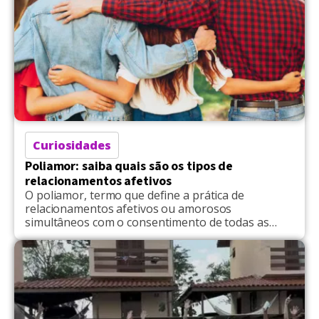
Doutrinal sobre o […]
Curiosidades
Poliamor: saiba quais são os tipos de
relacionamentos afetivos
O poliamor, termo que define a prática de
relacionamentos afetivos ou amorosos
simultâneos com o consentimento de todas as
pessoas envolvidas, têm ganhado visibilidade nos
últimos tempos. Ao contrário da infidelidade e
traição, o poliamor se baseia na comunicação
aberta, respeito e consentimento, desafiando os
modelos tradicionais de relacionamento
monogâmico. Ainda que tenha sido enxergada […]