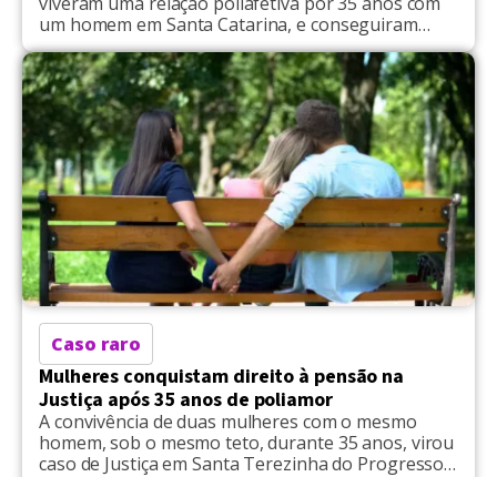
viveram uma relação poliafetiva por 35 anos com
um homem em Santa Catarina, e conseguiram
autorização para dividir a pensão do companheiro
morto em 2023, viralizou. Em um processo que
tramita na Justiça Federal, elas comprovaram com
documentos que viviam em união. Segundo o
processo, os […]
Caso raro
Mulheres conquistam direito à pensão na
Justiça após 35 anos de poliamor
A convivência de duas mulheres com o mesmo
homem, sob o mesmo teto, durante 35 anos, virou
caso de Justiça em Santa Terezinha do Progresso,
no interior de Santa Catarina. O poliamor, que