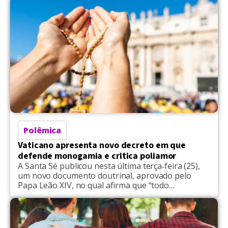
configuração conhecida como “poliamor”. Ele e a
empresária Laís Rocha, de 27, dividem o
casamento com Ana Carolina, de 20; Natália […]
Polêmica
Vaticano apresenta novo decreto em que
defende monogamia e critica poliamor
A Santa Sé publicou nesta última terça‑feira (25),
um novo documento doutrinal, aprovado pelo
Papa Leão XIV, no qual afirma que “todo
casamento autêntico é uma unidade composta por
duas pessoas, que exige uma relação tão íntima e
totalizante que não pode ser compartilhada com
outras.” O texto, identificado como uma Nota