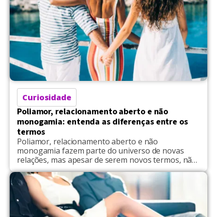
Curiosidade
Poliamor, relacionamento aberto e não
monogamia: entenda as diferenças entre os
termos
Poliamor, relacionamento aberto e não
monogamia fazem parte do universo de novas
relações, mas apesar de serem novos termos, não
possuem o mesmo significado na prática. O
poliamor é a possibilidade de ser estabelecida mais
de uma união afetivo-sexual, cuja configuração
rende a concordância de todas as partes
envolvidas. O relacionamento aberto, por sua vez,
[…]