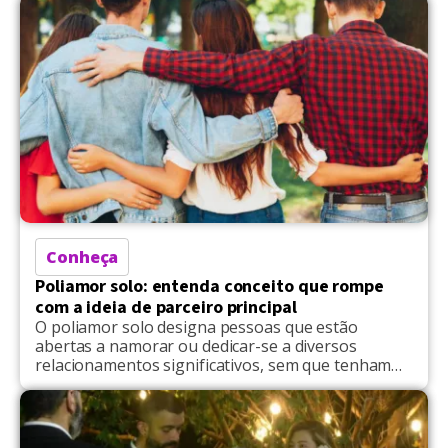
Bowman, de 26, moram juntos com três crianças:
Oliver, de 13 anos, Sage, de 7, e Naiomi, de 5. O
relacionamento entre […]
Conheça
Poliamor solo: entenda conceito que rompe
com a ideia de parceiro principal
O poliamor solo designa pessoas que estão
abertas a namorar ou dedicar-se a diversos
relacionamentos significativos, sem que tenham
um "parceiro principal". O adepto ao estilo poderá
ver a si próprio como seu parceiro principal,
evitando objetivos típicos dos relacionamentos,
como reunir as finanças ou morar junto com um