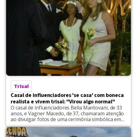
parceiro, se casar e ter filhos, […]
Trisal
Casal de influenciadores 'se casa' com boneca
realista e vivem trisal: "Virou algo normal"
O casal de influenciadores Bella Mantovani, de 33
anos, e Vagner Macedo, de 37, chamaram atenção
ao divulgar fotos de uma cerimônia simbólica em
que oficializam a entrada de uma boneca realista
chamada Kathleen na relação. Segundo o casal, o
“casamento” ocorreu há cerca de três meses, e a