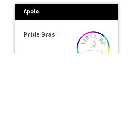
Apoio
Pride Brasil
Acessar Site
Loja física e online de produtos para o
público LGBTQIAPN+ Vista-se de
ORGULHO com a Pride Brasil!
pridebrasil.com.br Rua Augusta, 1371,
Loja 17, em São Paulo.