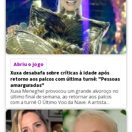
Abriu o jogo
Xuxa desabafa sobre críticas à idade após
retorno aos palcos com última turnê: "Pessoas
amarguradas"
Xuxa Meneghel provocou um grande alvoroço no
último final de semana, ao retornar aos palcos
com a turnê O Último Voo da Nave. A artista
revelou que buscou inspiração em uma das
maiores estrelas da música pop mundial:
Madonna. Em entrevista ao jornal Folha de S.Paulo,
a apresentadora contou que se espelhou na
Rainha do […]