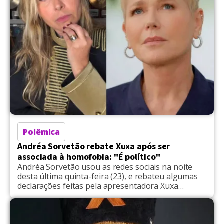
Polêmica
Andréa Sorvetão rebate Xuxa após ser
associada à homofobia: "É político"
Andréa Sorvetão usou as redes sociais na noite
desta última quinta-feira (23), e rebateu algumas
declarações feitas pela apresentadora Xuxa
Meneghel. Através de um vídeo publicado no
Instagram, a ex-Paquita reagiu após a Rainha dos
Baixinhos descrever sua relação atual com as ex-
assistentes de palco, e afirmou ter rompido