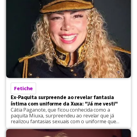
contato com apenas uma delas por […]
Fetiche
Ex-Paquita surpreende ao revelar fantasia
íntima com uniforme da Xuxa: "Já me vesti"
Cátia Paganote, que ficou conhecida como a
paquita Miuxa, surpreendeu ao revelar que já
realizou fantasias sexuais com o uniforme que
utilizava para ser assistente de palco de Xuxa. Em
entrevista ao programa Sensacional, da RedeTV!, a