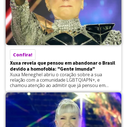
Confira!
Xuxa revela que pensou em abandonar o Brasil
devido a homofobia: "Gente imunda"
Xuxa Meneghel abriu o coração sobre a sua
relação com a comunidade LGBTQIAPN+, e
chamou atenção ao admitir que já pensou em
deixar o Brasil por causa da sua insatisfação com a
questão da intolerância. "O negócio é olhar,
aceitar, ter empatia, amor, carinho, ter
acolhimento por todas as diferenças… Todos que
sofrem uma pressão […]