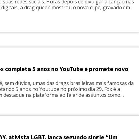
suas redes sociais. Horas depois de divulgar a canção nas
 digitais, a drag queen mostrou o novo clipe, gravado em
ante a quarentena utilizando apenas seu celular e ajuda da
 foi gravado no quarto de Frimes, que improvisou […]
ox completa 5 anos no YouTube e promete novo
é, sem dúvida, umas das drags brasileiras mais famosas da
tando 5 anos no Youtube no próximo dia 29, Fox é a
m destaque na plataforma ao falar de assuntos como
mo em seu hit "É Drag ou é Trans?". Lorelay é referência
mento e maquiagem, Lorelay foi consultora do
jurada […]
Y, ativista LGBT, lança segundo single “Um