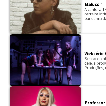
Maluco”
A cantora TA
carreira int
pandemia do
sempre são 
caos e ganh
Websérie 
Buscando ab
dele, a pro
Produções, 
plataforma 
artistas, q
devido a for
Professor 