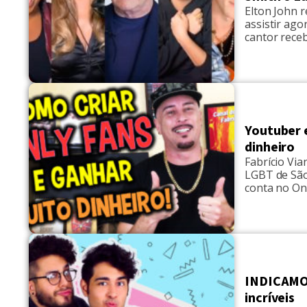
Elton John r
assistir ag
cantor rece
apresentar e
Concert for
Youtuber 
dinheiro
Fabrício Vi
LGBT de São
conta no On
venezuelano
Instagram, 
5 mil […]
INDICAMOS:
incríveis