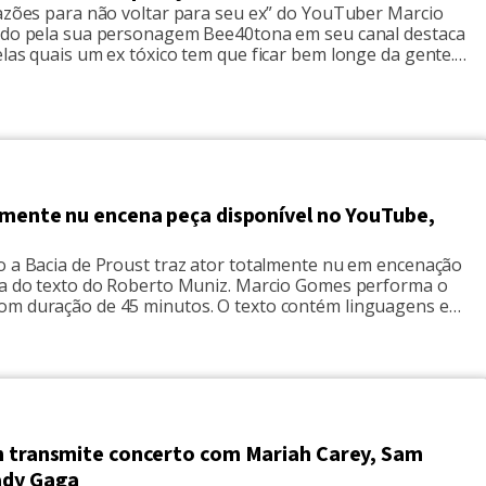
razões para não voltar para seu ex” do YouTuber Marcio
ado pela sua personagem Bee40tona em seu canal destaca
las quais um ex tóxico tem que ficar bem longe da gente.
azões para não voltar com o ex" As razões são carência,
ica e psicológica, a […]
lmente nu encena peça disponível no YouTube,
o a Bacia de Proust traz ator totalmente nu em encenação
ma do texto do Roberto Muniz. Marcio Gomes performa o
m duração de 45 minutos. O texto contém linguagens e
xperimentais, onde o ator procura o essencial para sua
 fala de Pierre, um homem que vive sozinho, […]
n transmite concerto com Mariah Carey, Sam
ady Gaga