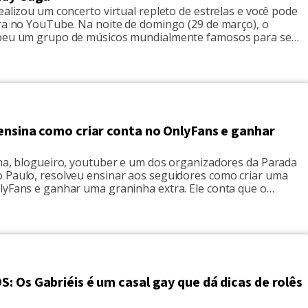
ealizou um concerto virtual repleto de estrelas e você pode
ora no YouTube. Na noite de domingo (29 de março), o
beu um grupo de músicos mundialmente famosos para se
m suas salas de estar. O especial iHeart Living Room
 America de uma hora também arrecadou dinheiro para […]
ensina como criar conta no OnlyFans e ganhar
ana, blogueiro, youtuber e um dos organizadores da Parada
 Paulo, resolveu ensinar aos seguidores como criar uma
lyFans e ganhar uma graninha extra. Ele conta que o
 José Javier, que tem maio milhão de seguidores no
mas apenas 593 assinantes no OnlyFans, faturam em média
 Os Gabriéis é um casal gay que dá dicas de rolês