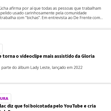
úcha afirma por aí que todas as pessoas que trabalham
, apelido usado carinhosamente pela comunidade
rabalha com "bichas". Em entrevista ao De Frente com
be, na última segunda-feira (29/07), a apresentadora
assunto. Ao ser […]
 torna o videoclipe mais assistido da Gloria
z parte do álbum Lady Leste, lançado em 2022
SURA
lac diz que foi boicotada pelo YouTube e cria