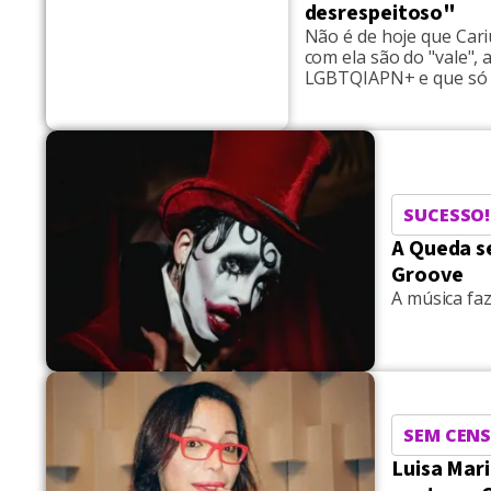
desrespeitoso"
Não é de hoje que Cari
com ela são do "vale"
LGBTQIAPN+ e que só t
Blogueirinha, no YouTu
voltou a falar sobre o 
SUCESSO!
A Queda se
Groove
A música fa
SEM CEN
Luisa Mari