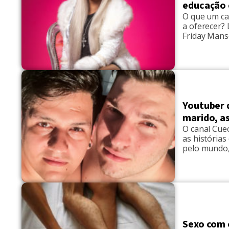
educação 
O que um ca
a oferecer?
Friday Mans
canal Delta
pessoas int
Youtuber 
marido, as
O canal Cuec
as histórias
pelo mundo,
Instagram. 
companheiro
Sexo com o