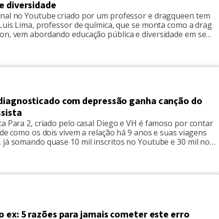
e diversidade
nal no Youtube criado por um professor e dragqueen tem
 Luis Lima, professor de química, que se monta como a drag
on, vem abordando educação pública e diversidade em seu
 Drag, no YouTube. A proposta do canal é comunicar-se com
eressadas em pautas sobre direitos humanos, […]
diagnosticado com depressão ganha canção do
sista
a Para 2, criado pelo casal Diego e VH é famoso por contar
 de como os dois vivem a relação há 9 anos e suas viagens
 já somando quase 10 mil inscritos no Youtube e 30 mil no
Recentemente, VH entrou em depressão e seu
, que é […]
 ex: 5 razões para jamais cometer este erro