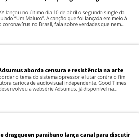
Y lançou no último dia 10 de abril o segundo single da
itulado “Um Maluco”. A canção que foi lançada em meio à
 coronavírus no Brasil, fala sobre verdades que nem
ditas, como um grito de esperança no meio de todo esse
ou um clipe com direção de Thales Carneiro e direção […]
Adsumus aborda censura e resistência na arte
ordar o tema do sistema opressor e lutar contra o fim
dutora carioca de audiovisual independente, Good Times
desenvolveu a websérie Adsumus, já disponível na
do YouTube. A série conta a história de um grupo de
ue, com a arte performática, buscam um mundo melhor, e
te […]
e dragqueen paraibano lança canal para discutir