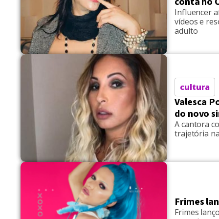
conta no 
Influencer 
vídeos e re
adulto
cultura
Valesca P
do novo s
A cantora c
trajetória n
Frimes lan
Frimes lanço