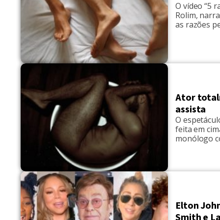
O vídeo “5 
Rolim, narr
as razões pe
Assista "5 r
violência fís
Ator tota
assista
O espetácul
feita em ci
monólogo co
encenação e
expressão e
Elton Joh
Smith e L