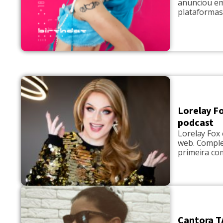
anunciou em 
plataformas
sua casa dur
mãe. O clipe
Lorelay F
podcast
Lorelay Fox 
web. Comple
primeira co
polêmicos co
em comporta
Amor&Sexo, 
Cantora TA