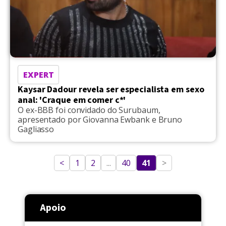
EXPERT
Kaysar Dadour revela ser especialista em sexo
anal: 'Craque em comer c*'
O ex-BBB foi convidado do Surubaum,
apresentado por Giovanna Ewbank e Bruno
Gagliasso
<
1
2
...
40
41
>
Apoio