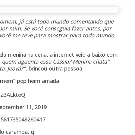
 homem, já está todo mundo comentando que
 por mim. Se você conseguia fazer antes, por
 você me teve para mostrar para todo mundo
la menina na cena, a internet veio a baixo com
, quem aguenta essa Cássia? Menina chata"
,
a, Jeová?"
, brincou outra pessoa.
r homem” pqp heim amada
olzBALkteQ
eptember 11, 2019
71581735043260417
 do caramba, q