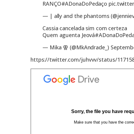
RANÇO
#ADonaDoPedaço
pic.twitt
— | ally and the phantoms (@jennie
Cassia cancelada sim com certeza
Quem aguenta Jeová
#ADonaDoPed
— Mika ⚢ (@MkAndrade_)
Septembe
https://twitter.com/juhvvv/status/1171