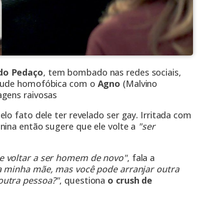
do Pedaço
, tem bombado nas redes sociais,
itude homofóbica com o
Agno
(Malvino
agens raivosas
lo fato dele ter revelado ser gay. Irritada com
nina então sugere que ele volte a
"ser
e voltar a ser homem de novo"
, fala a
a minha mãe, mas você pode arranjar outra
 outra pessoa?"
, questiona
o crush de