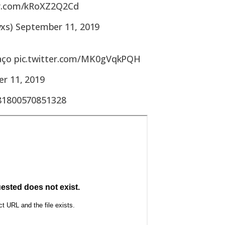
er.com/kRoXZ2Q2Cd
vxs)
September 11, 2019
aço
pic.twitter.com/MK0gVqkPQH
r 11, 2019
581800570851328