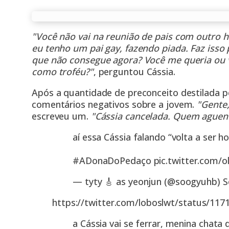
"Você não vai na reunião de pais com outro
eu tenho um pai gay, fazendo piada. Faz isso
que não consegue agora? Você me queria ou
como troféu?"
, perguntou Cássia.
Após a quantidade de preconceito destilada pe
comentários negativos sobre a jovem.
"Gente
escreveu um.
"Cássia cancelada. Quem aguent
aí essa Cássia falando “volta a se
#ADonaDoPedaço
pic.twitter.com/
— tyty 🎸 as yeonjun (@soogyuhb)
S
https://twitter.com/loboslwt/status/11
a Cássia vai se ferrar, menina chata