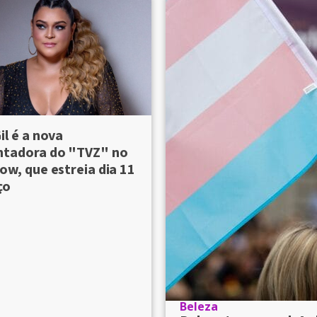
il é a nova
ntadora do "TVZ" no
ow, que estreia dia 11
ço
Beleza