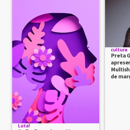
cultura
Preta G
aprese
Multish
de mar
Luta!