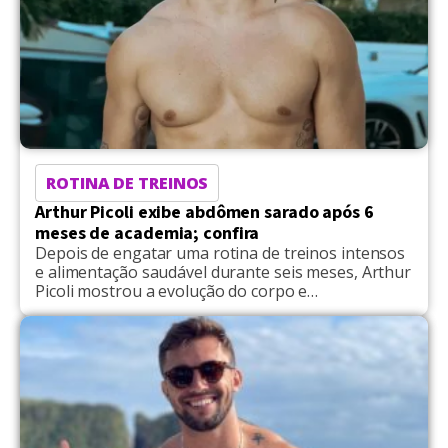
ROTINA DE TREINOS
Arthur Picoli exibe abdômen sarado após 6
meses de academia; confira
Depois de engatar uma rotina de treinos intensos
e alimentação saudável durante seis meses, Arthur
Picoli mostrou a evolução do corpo e
impressionou os seguidores nas redes sociais. O
ex-BBB compartilhou sua jornada de
transformação no Instagram. Arthur começou com
um vídeo do antes mostrando uma barriga
saliente num corpo comum e volta com o […]