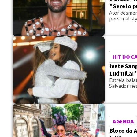
"Serei o p
Ator desmen
personal sty
HIT DO C
Ivete San
Ludmilla:
Estrela bai
Salvador ne
AGENDA
Bloco da A