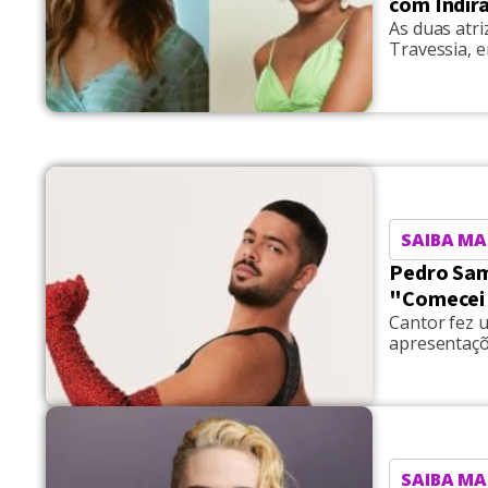
com Indir
As duas atr
Travessia, 
SAIBA MA
Pedro Samp
"Comecei 
Cantor fez 
apresentaçõ
SAIBA MA