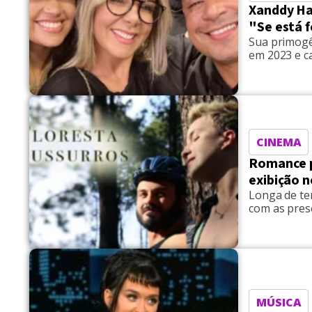
Xanddy Har
"Se está f
Sua primogê
em 2023 e c
CINEMA
Romance p
exibição n
Longa de te
com as prese
MÚSICA