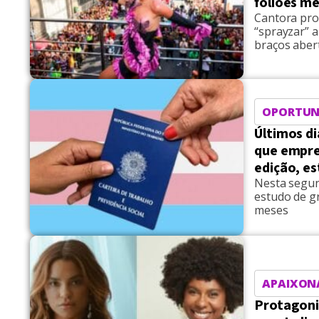
foliões m
Cantora pro
“sprayzar” a
braços aber
OPORTUN
Últimos di
que empre
edição, e
Nesta segun
estudo de gr
meses
APAIXON
Protagoni