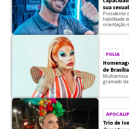
capacidad
sua sexua
Presidente 
habilidade 
orientação 
FOLIA
Homenagea
de Brasília
Multiartist
gramado da 
APOCALIP
Trio de I