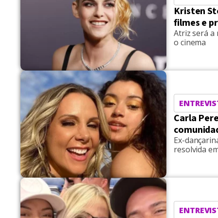
Kristen St
filmes e p
Atriz será a
o cinema
ENTREVIS
Carla Pere
comunidad
Ex-dançarin
resolvida e
ENTREVIS