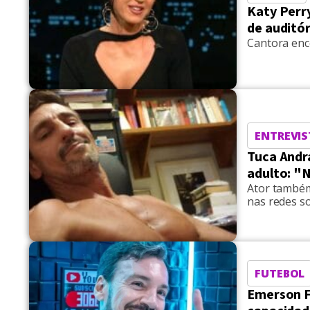
Katy Perr
de auditór
Cantora enc
ENTREVIS
Tuca Andra
adulto: "N
Ator também
nas redes so
FUTEBOL
Emerson Fe