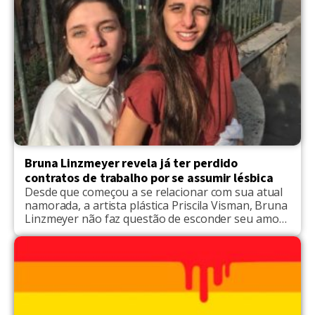
descreveram que, além de agredir a atendente, o
homem também […]
Bruna Linzmeyer revela já ter perdido
contratos de trabalho por se assumir lésbica
Desde que começou a se relacionar com sua atual
namorada, a artista plástica Priscila Visman, Bruna
Linzmeyer não faz questão de esconder seu amor
da sociedade. A exposição aconteceu de maneira
natural, como com qualquer casal. No entanto, isso
não impediu a atriz de ser vítima de lesbofobia. Em
entrevista à primeira edição do ano […]