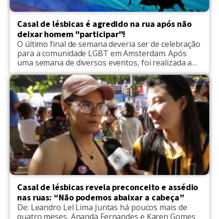
Casal de lésbicas é agredido na rua após não
deixar homem "participar"!
O último final de semana deveria ser de celebração
para a comunidade LGBT em Amsterdam. Após
uma semana de diversos eventos, foi realizada a
Parada do Orgulho LGBT local. Apesar disso, para
um casal de lésbicas, a festa terminou em tragédia.
Katya Sazanova, 29 anos, e sua namorada Ana
Camboim, 26, voltavam para casa de […]
Casal de lésbicas revela preconceito e assédio
nas ruas: “Não podemos abaixar a cabeça”
De: Leandro Lel Lima Juntas há poucos mais de
quatro meses, Ananda Fernandes e Karen Gomes