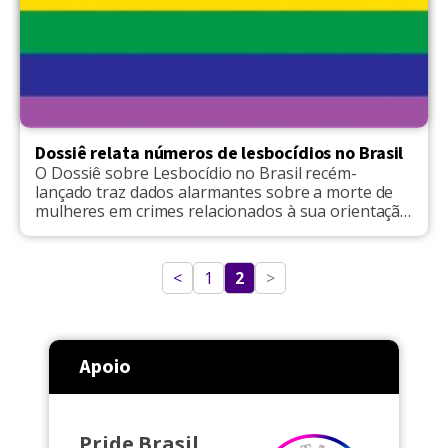
Dossiê relata números de lesbocídios no Brasil
O Dossiê sobre Lesbocídio no Brasil recém-
lançado traz dados alarmantes sobre a morte de
mulheres em crimes relacionados à sua orientação
sexual. De acordo com dados levantados entre
2012 e 2017, 126 mulheres homossexuais foram
assassinadas e 33 cometeram suicídio. O
<
1
2
>
documento produzido pelas pesquisadoras e
professoras Milena Cristina Carneiro Peres, Suane
Felippe Soares e […]
Apoio
Pride Brasil