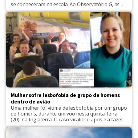
se conheceram na escola. Ao Observatório G, as
garotas revelaram detalhes de como foram os
primeiros passos para que o romance desse certo.
Resistências na família estão entre os obstáculos.
O pai de uma das garotas é homofóbico e […]
Mulher sofre lesbofobia de grupo de homens
dentro de avião
Uma mulher foi vitima de lesbofobia por um grupo
de homens, durante um voo nesta quinta-feira
(20), na Inglaterra. O caso viralizou após ela fazer
uma publicação expondo os homens e a
companhia identificada como Ryanair. Laura
Muldoon estava indo para Sevilha, na Itália,