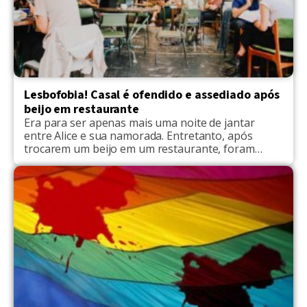
Lesbofobia! Casal é ofendido e assediado após
beijo em restaurante
Era para ser apenas mais uma noite de jantar
entre Alice e sua namorada. Entretanto, após
trocarem um beijo em um restaurante, foram
ofendidas e assediadas pelos funcionários do local.
O caso aconteceu em Nottingham, uma cidade
inglesa. Alice Bowerman, de 31 anos, e sua
namorada, de 34, foram jantar em um restaurante
de comida […]