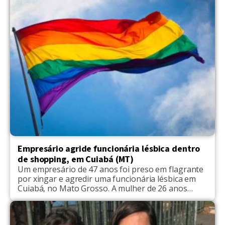
quando foi surpreendida por um grupo de
homens que a chamava […]
Empresário agride funcionária lésbica dentro
de shopping, em Cuiabá (MT)
Um empresário de 47 anos foi preso em flagrante
por xingar e agredir uma funcionária lésbica em
Cuiabá, no Mato Grosso. A mulher de 26 anos
trabalha no restaurante Santô que funciona
dentro do Shopping Estação Cuiabá. As
informações são da Revista Lado A. Testemunhas