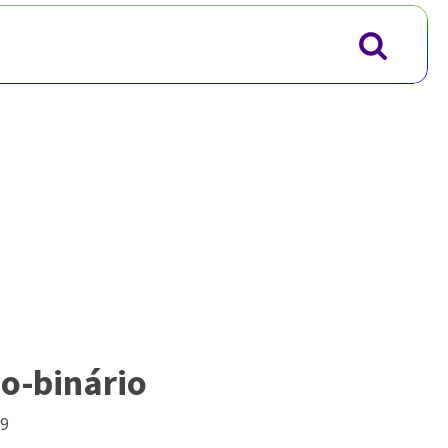
ão-binário
19