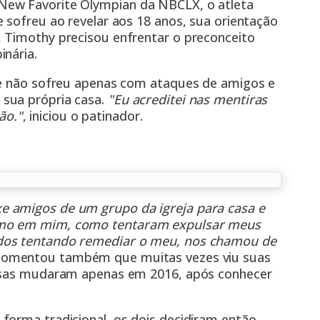
New Favorite Olympian da NBCLX, o atleta
 sofreu ao revelar aos 18 anos, sua orientação
 Timothy precisou enfrentar o preconceito
inária.
ue não sofreu apenas com ataques de amigos e
sua própria casa.
"Eu acreditei nas mentiras
ão."
, iniciou o patinador.
e amigos de um grupo da igreja para casa e
smo em mim, como tentaram expulsar meus
ados tentando remediar o meu, nos chamou de
 comentou também que muitas vezes viu suas
oisas mudaram apenas em 2016, após conhecer
forma tradicional, os dois decidiram então