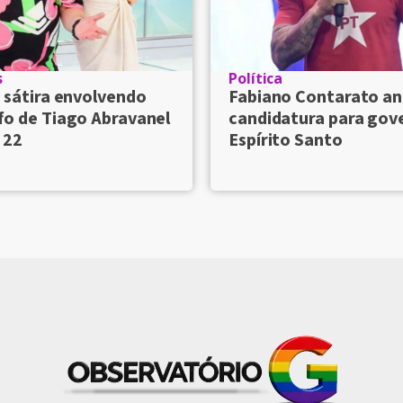
s
Política
 sátira envolvendo
Fabiano Contarato an
fo de Tiago Abravanel
candidatura para gov
 22
Espírito Santo