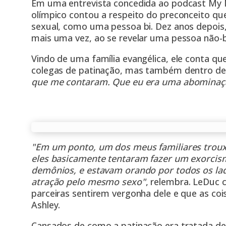
Em uma entrevista concedida ao podcast My 
olímpico contou a respeito do preconceito que
sexual, como uma pessoa bi. Dez anos depois,
mais uma vez, ao se revelar uma pessoa não-b
Vindo de uma família evangélica, ele conta q
colegas de patinação, mas também dentro de 
que me contaram. Que eu era uma abominaç
"Em um ponto, um dos meus familiares troux
eles basicamente tentaram fazer um exorci
demônios, e estavam orando por todos os l
atração pelo mesmo sexo"
, relembra. LeDuc
parceiras sentirem vergonha dele e que as c
Ashley.
Cansados de como a patinação era tratada de 